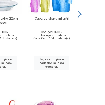
 vidro 22cm
Capa de chuva infantil
Jg prato fun
ante
diam
 501323
Código: 832332
Código:
: Unidade
Embalagem: Unidade
Embalagem
4 Unidade(s)
Caixa Com: 144 Unidade(s)
Caixa Com: 6
 login ou
Faça seu login ou
Faça seu 
-se para
cadastre-se para
cadastre
rar.
comprar.
comp