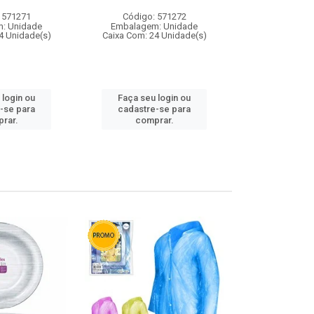
 571271
Código: 571272
Código:
: Unidade
Embalagem: Unidade
Embalagem
4 Unidade(s)
Caixa Com: 24 Unidade(s)
Caixa Com: 4
 login ou
Faça seu login ou
Faça seu 
-se para
cadastre-se para
cadastre
rar.
comprar.
comp