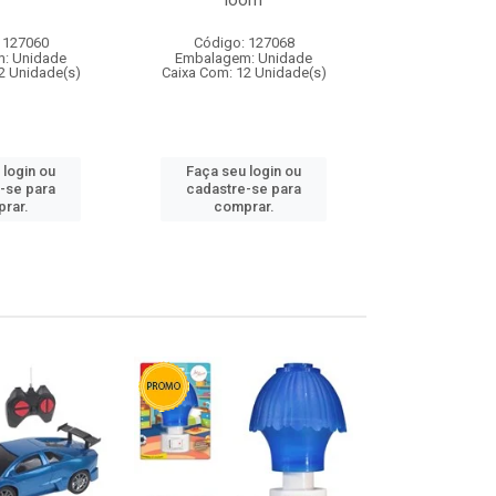
loom
 127060
Código: 127068
Código:
: Unidade
Embalagem: Unidade
Embalagem
2 Unidade(s)
Caixa Com: 12 Unidade(s)
Caixa Com: 1
 login ou
Faça seu login ou
Faça seu 
-se para
cadastre-se para
cadastre
rar.
comprar.
comp