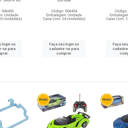
r 380ml so
sortida
: 006453
Código: 006454
Código:
m: Unidade
Embalagem: Unidade
Embalagem
30 Unidade(s)
Caixa Com: 24 Unidade(s)
Caixa Com: 1
 login ou
Faça seu login ou
Faça seu
e-se para
cadastre-se para
cadastre
prar.
comprar.
comp