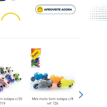
cm solapa c/20
Mini moto 6cm solapa c/8
Giro helice so
 719
ref 726
75