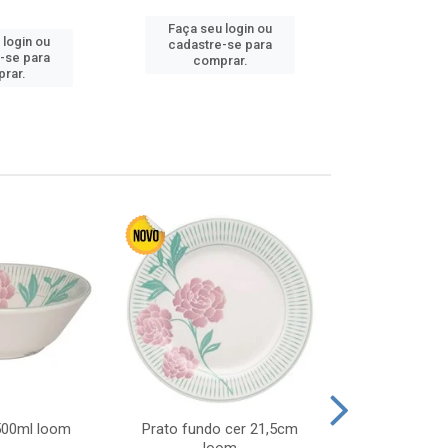
Faça seu login ou
 login ou
Faça seu 
cadastre-se para
-se para
cadastre
comprar.
rar.
comp
 500ml loom
Prato fundo cer 21,5cm
Prato raso c