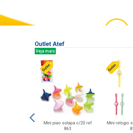
Outlet Atef
Veja mais
last c/div
Mini piao solapa c/20 ref
Mini relogio 
m ursinhos sor
863
8