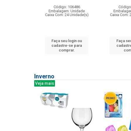
: 275814
Código: 106486
Código
m: Unidade
Embalagem: Unidade
Embalage
240 Unidade(s)
Caixa Com: 24 Unidade(s)
Caixa Com: 
u login ou
Faça seu login ou
Faça seu
e-se para
cadastre-se para
cadastr
prar.
comprar.
com
Inverno
Veja mais