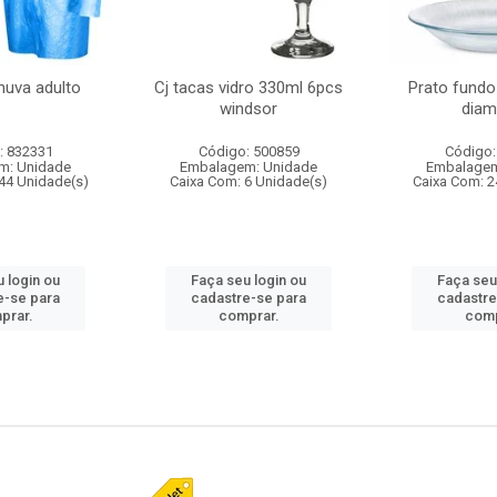
huva adulto
Cj tacas vidro 330ml 6pcs
Prato fundo
windsor
diam
: 832331
Código: 500859
Código:
m: Unidade
Embalagem: Unidade
Embalagem
44 Unidade(s)
Caixa Com: 6 Unidade(s)
Caixa Com: 2
 login ou
Faça seu login ou
Faça seu
e-se para
cadastre-se para
cadastre
prar.
comprar.
comp