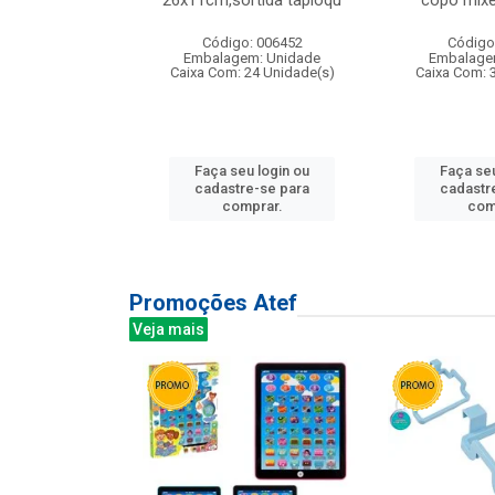
irios
26x11cm,sortida tapioqu
copo mixe
: 135177
Código: 006452
Código
m: Unidade
Embalagem: Unidade
Embalage
12 Unidade(s)
Caixa Com: 24 Unidade(s)
Caixa Com: 
u login ou
Faça seu login ou
Faça seu
e-se para
cadastre-se para
cadastr
prar.
comprar.
com
Promoções Atef
Veja mais