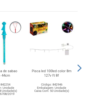
ha de sabao
Pisca led 100led color 8m
Jogo papa bol
e 44cm
127v ft 8f
36cm – brinqu
de ha
 842254
Código: 842946
Código:
: Unidade
Embalagem: Unidade
Embalagem
8 Unidade(s)
Caixa Com: 50 Unidade(s)
Caixa Com: 6
06708/2019
Inmetro: 0