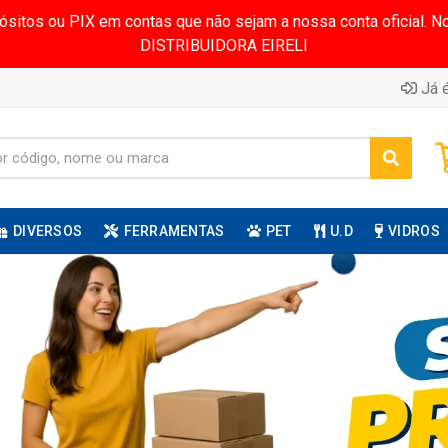
pósitos ou PIX em contas que não sejam a nossa conta oficial.
DISTRIBUIDORA EIRELI
Já é
DIVERSOS
FERRAMENTAS
PET
U.D
VIDROS