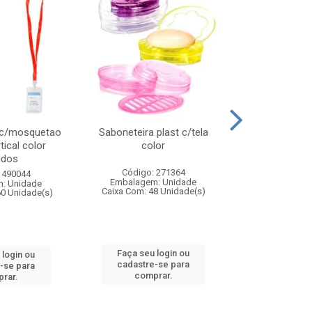
 c/mosquetao
Saboneteira plast c/tela
Prato plas
tical color
color
colo
idos
Código: 271364
Código:
 490044
Embalagem: Unidade
Embalagem
: Unidade
Caixa Com: 48 Unidade(s)
Caixa Com: 4
60 Unidade(s)
Faça seu login ou
Faça seu 
 login ou
cadastre-se para
cadastre
-se para
comprar.
comp
rar.