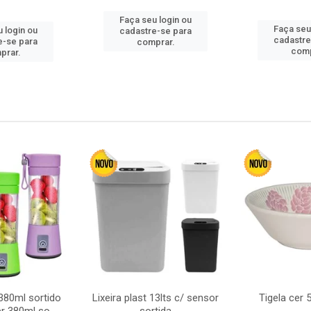
Faça seu login ou
Faça seu
 login ou
cadastre-se para
cadastre
e-se para
comprar.
comp
prar.
380ml sortido
Lixeira plast 13lts c/ sensor
Tigela cer