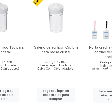
crilico 13g para
Saleiro de acrilico 7,5x4cm
Porta cracha
cristal
para mesa cristal
cordao ver
sort
: 471628
Código: 471629
Código:
m: Unidade
Embalagem: Unidade
Embalagem
36 Unidade(s)
Caixa Com: 36 Unidade(s)
Caixa Com: 3
 login ou
Faça seu login ou
Faça seu
e-se para
cadastre-se para
cadastre
prar.
comprar.
comp