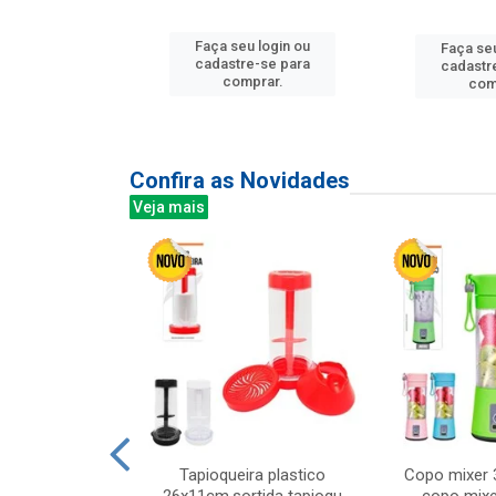
u login ou
Faça seu login ou
Faça seu
e-se para
cadastre-se para
cadastr
prar.
comprar.
com
Confira as Novidades
Veja mais
mesa cer 18cm
Tapioqueira plastico
Copo mixer 