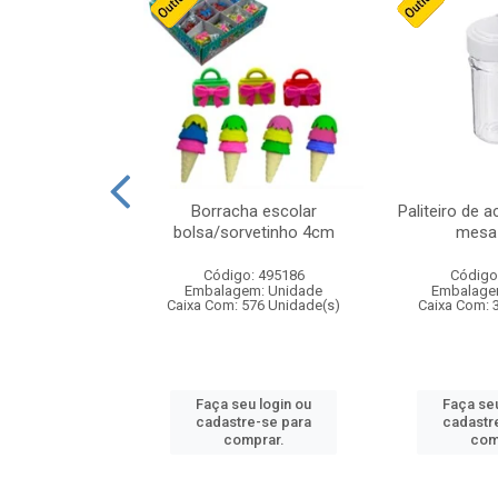
stico n.4 12cm
Borracha escolar
Paliteiro de a
bolsa/sorvetinho 4cm
mesa 
: 940550
Código: 495186
Código
m: Unidade
Embalagem: Unidade
Embalage
24 Unidade(s)
Caixa Com: 576 Unidade(s)
Caixa Com: 
u login ou
Faça seu login ou
Faça seu
e-se para
cadastre-se para
cadastr
prar.
comprar.
com