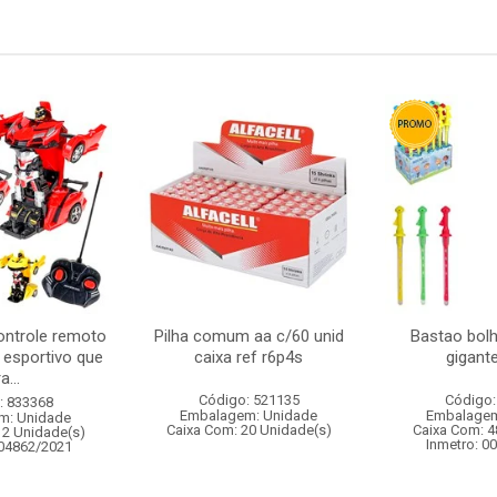
ontrole remoto
Pilha comum aa c/60 unid
Bastao bol
 esportivo que
caixa ref r6p4s
gigant
a...
Código: 521135
Código:
: 833368
Embalagem: Unidade
Embalagem
m: Unidade
Caixa Com: 20 Unidade(s)
Caixa Com: 4
12 Unidade(s)
Inmetro: 0
004862/2021