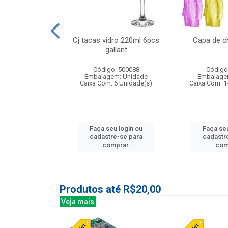
o raso 25,5cm
Cj tacas vidro 220ml 6pcs
Capa de c
e petala
gallant
: 503787
Código: 500088
Código
m: Unidade
Embalagem: Unidade
Embalage
24 Unidade(s)
Caixa Com: 6 Unidade(s)
Caixa Com: 1
u login ou
Faça seu login ou
Faça seu
e-se para
cadastre-se para
cadastr
prar.
comprar.
com
Produtos até R$20,00
Veja mais