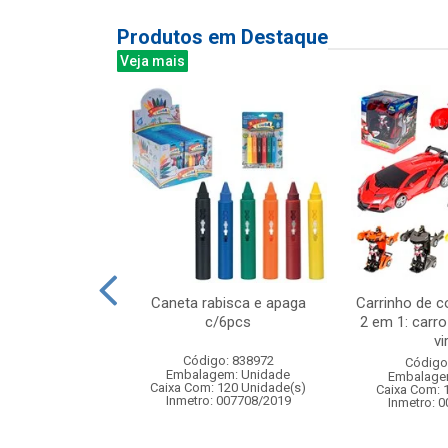
Produtos em Destaque
Veja mais
de alho 10cm
Caneta rabisca e apaga
Carrinho de c
c/6pcs
2 em 1: carro
vir
: 830601
Código: 838972
Código
m: Unidade
Embalagem: Unidade
Embalage
120 Unidade(s)
Caixa Com: 120 Unidade(s)
Caixa Com: 
Inmetro: 007708/2019
Inmetro: 