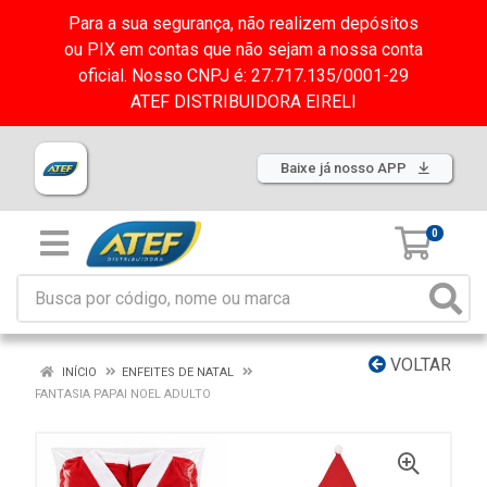
Para a sua segurança, não realizem depósitos
ou PIX em contas que não sejam a nossa conta
oficial. Nosso CNPJ é: 27.717.135/0001-29
ATEF DISTRIBUIDORA EIRELI
Baixe já nosso APP
0
VOLTAR
INÍCIO
ENFEITES DE NATAL
FANTASIA PAPAI NOEL ADULTO