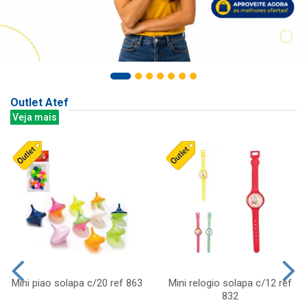
Outlet Atef
Veja mais
Mini piao solapa c/20 ref 863
Mini relogio solapa c/12 ref
832