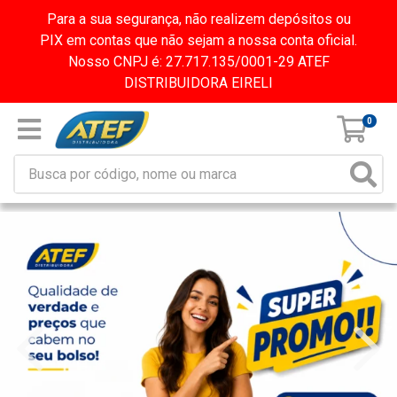
Para a sua segurança, não realizem depósitos ou
PIX em contas que não sejam a nossa conta oficial.
Nosso CNPJ é: 27.717.135/0001-29 ATEF
DISTRIBUIDORA EIRELI
0