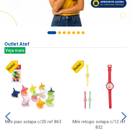
Outlet Atef
Veja mais
Mini piao solapa c/20 ref 863
Mini relogio solapa c/12 ref
832