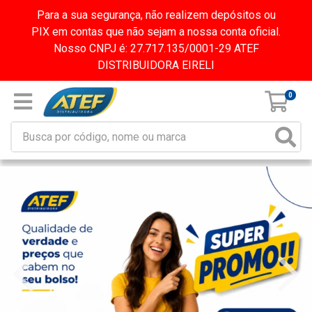
Para a sua segurança, não realizem depósitos ou
PIX em contas que não sejam a nossa conta oficial.
Nosso CNPJ é: 27.717.135/0001-29 ATEF
DISTRIBUIDORA EIRELI
0