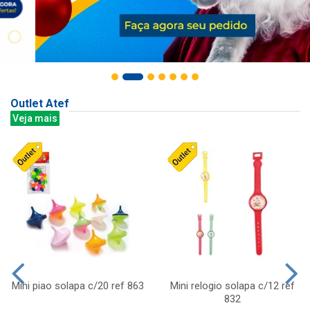
Outlet Atef
Veja mais
Mini piao solapa c/20 ref 863
Mini relogio solapa c/12 ref
832