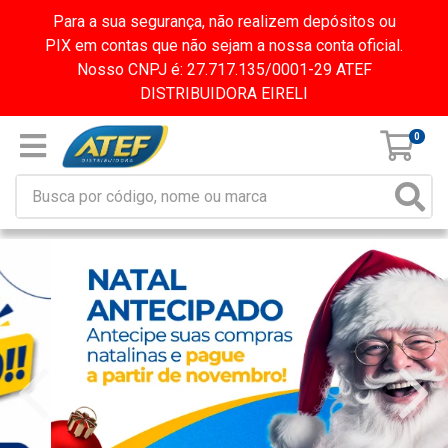
Para a sua segurança, não realizem depósitos ou
PIX em contas que não sejam a nossa conta oficial.
Nosso CNPJ é: 27.717.135/0001-29 ATEF
DISTRIBUIDORA EIRELI
0