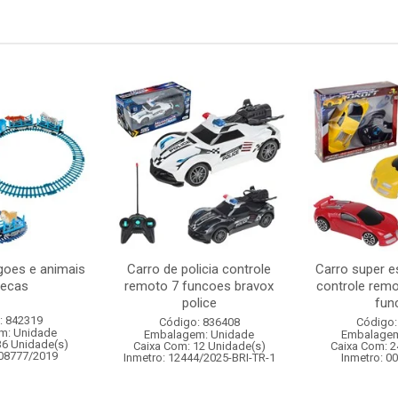
oes e animais
Carro de policia controle
Carro super e
pecas
remoto 7 funcoes bravox
controle remo
police
func
: 842319
Código: 836408
Código:
m: Unidade
Embalagem: Unidade
Embalagem
36 Unidade(s)
Caixa Com: 12 Unidade(s)
Caixa Com: 2
008777/2019
Inmetro: 12444/2025-BRI-TR-1
Inmetro: 0