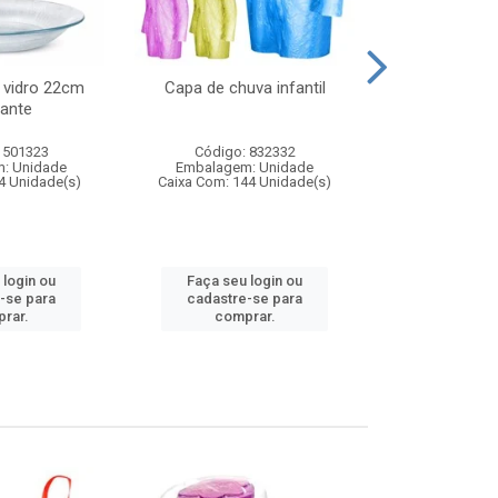
 vidro 22cm
Capa de chuva infantil
Jg prato fun
ante
diam
 501323
Código: 832332
Código:
: Unidade
Embalagem: Unidade
Embalagem
4 Unidade(s)
Caixa Com: 144 Unidade(s)
Caixa Com: 6
 login ou
Faça seu login ou
Faça seu 
-se para
cadastre-se para
cadastre
rar.
comprar.
comp