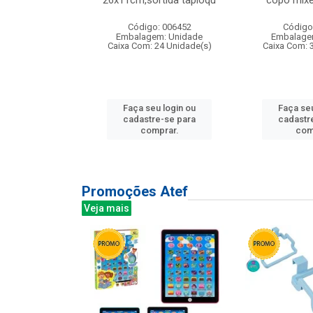
irios
26x11cm,sortida tapioqu
copo mixe
: 135177
Código: 006452
Código
m: Unidade
Embalagem: Unidade
Embalage
12 Unidade(s)
Caixa Com: 24 Unidade(s)
Caixa Com: 
u login ou
Faça seu login ou
Faça seu
e-se para
cadastre-se para
cadastr
prar.
comprar.
com
Promoções Atef
Veja mais