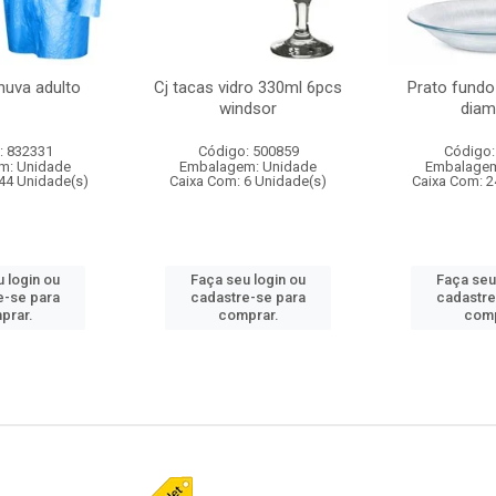
huva adulto
Cj tacas vidro 330ml 6pcs
Prato fundo
windsor
diam
: 832331
Código: 500859
Código:
m: Unidade
Embalagem: Unidade
Embalagem
44 Unidade(s)
Caixa Com: 6 Unidade(s)
Caixa Com: 2
 login ou
Faça seu login ou
Faça seu
e-se para
cadastre-se para
cadastre
prar.
comprar.
comp