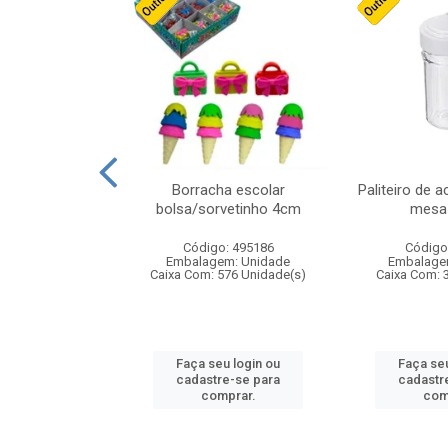
stico n.4 12cm
Borracha escolar
Paliteiro de a
bolsa/sorvetinho 4cm
mesa 
: 940550
Código: 495186
Código
m: Unidade
Embalagem: Unidade
Embalage
24 Unidade(s)
Caixa Com: 576 Unidade(s)
Caixa Com: 
u login ou
Faça seu login ou
Faça seu
e-se para
cadastre-se para
cadastr
prar.
comprar.
com