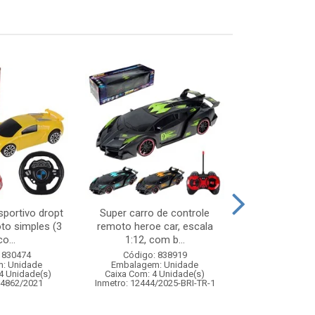
sportivo dropt
Super carro de controle
Balanca dig
to simples (3
remoto heroe car, escala
plas
o...
1:12, com b...
Código:
 830474
Código: 838919
Embalagem
: Unidade
Embalagem: Unidade
Caixa Com: 2
4 Unidade(s)
Caixa Com: 4 Unidade(s)
04862/2021
Inmetro: 12444/2025-BRI-TR-1