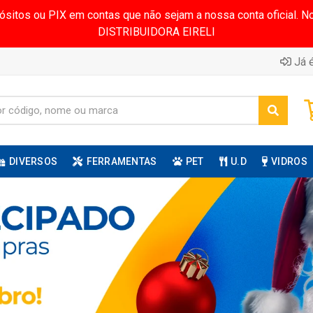
pósitos ou PIX em contas que não sejam a nossa conta oficial.
DISTRIBUIDORA EIRELI
Já é
DIVERSOS
FERRAMENTAS
PET
U.D
VIDROS