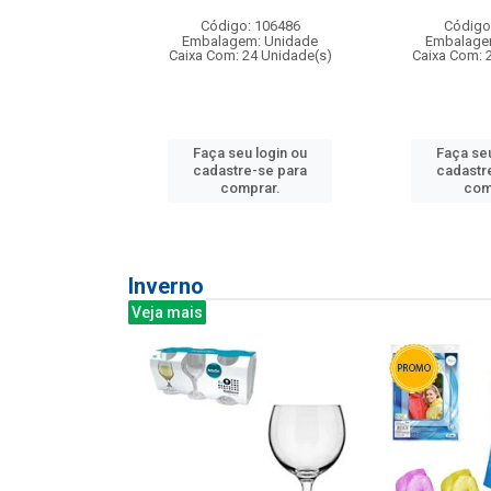
: 275814
Código: 106486
Código
m: Unidade
Embalagem: Unidade
Embalage
240 Unidade(s)
Caixa Com: 24 Unidade(s)
Caixa Com: 
u login ou
Faça seu login ou
Faça seu
e-se para
cadastre-se para
cadastr
prar.
comprar.
com
Inverno
Veja mais