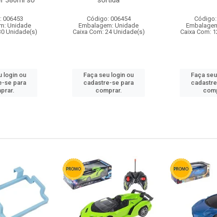
r 380ml so
sortida
: 006453
Código: 006454
Código:
m: Unidade
Embalagem: Unidade
Embalagem
30 Unidade(s)
Caixa Com: 24 Unidade(s)
Caixa Com: 1
 login ou
Faça seu login ou
Faça seu
e-se para
cadastre-se para
cadastre
prar.
comprar.
comp