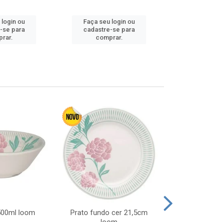
Faça seu 
 login ou
Faça seu login ou
cadastre
-se para
cadastre-se para
comp
rar.
comprar.
 500ml loom
Prato fundo cer 21,5cm
Prato raso c