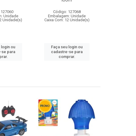
loom
 127060
Código: 127068
Código:
: Unidade
Embalagem: Unidade
Embalagem
2 Unidade(s)
Caixa Com: 12 Unidade(s)
Caixa Com: 1
 login ou
Faça seu login ou
Faça seu 
-se para
cadastre-se para
cadastre
rar.
comprar.
comp