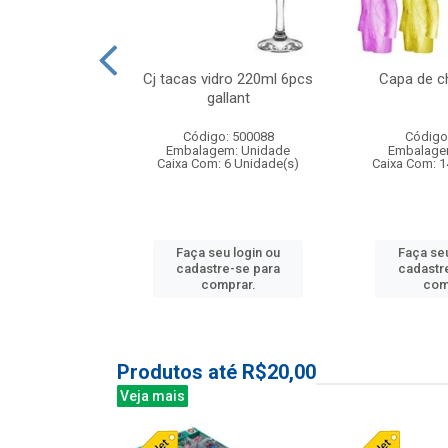
o raso 25,5cm
Cj tacas vidro 220ml 6pcs
Capa de c
e petala
gallant
: 503787
Código: 500088
Código
m: Unidade
Embalagem: Unidade
Embalage
24 Unidade(s)
Caixa Com: 6 Unidade(s)
Caixa Com: 1
u login ou
Faça seu login ou
Faça seu
e-se para
cadastre-se para
cadastr
prar.
comprar.
com
Produtos até R$20,00
Veja mais