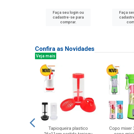
u login ou
Faça seu login ou
Faça seu
e-se para
cadastre-se para
cadastr
prar.
comprar.
com
Confira as Novidades
Veja mais
mesa cer 18cm
Tapioqueira plastico
Copo mixer 