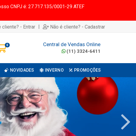
 Nosso CNPJ é: 27.717.135/0001-29 ATEF
|
 cliente? - Entrar
Não é cliente? - Cadastrar
Central de Vendas Online
0
(11) 3324-6411
NOVIDADES
INVERNO
PROMOÇÕES