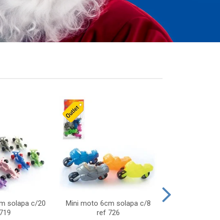
cm solapa c/20
Mini moto 6cm solapa c/8
Giro helice so
 719
ref 726
75