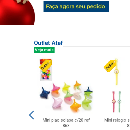
Outlet Atef
Veja mais
last c/div
Mini piao solapa c/20 ref
Mini relogio 
m ursinhos sor
863
8