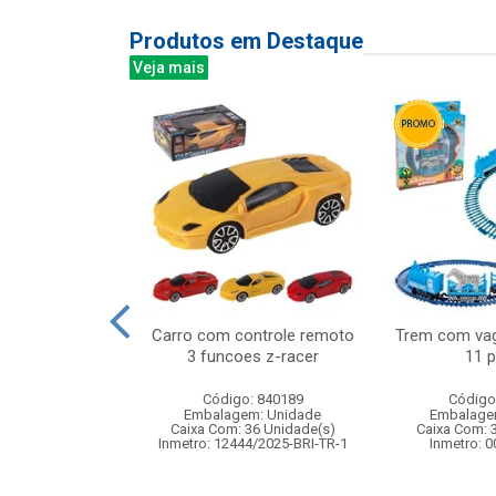
Produtos em Destaque
Veja mais
aranha desce
Carro com controle remoto
Trem com vag
m silicone
3 funcoes z-racer
11 
: 842207
Código: 840189
Código
m: Unidade
Embalagem: Unidade
Embalage
120 Unidade(s)
Caixa Com: 36 Unidade(s)
Caixa Com: 
005527/2020
Inmetro: 12444/2025-BRI-TR-1
Inmetro: 