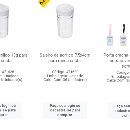
crilico 13g para
Saleiro de acrilico 7,5x4cm
Porta cracha
cristal
para mesa cristal
cordao ver
sort
: 471628
Código: 471629
Código:
m: Unidade
Embalagem: Unidade
Embalagem
36 Unidade(s)
Caixa Com: 36 Unidade(s)
Caixa Com: 3
 login ou
Faça seu login ou
Faça seu
e-se para
cadastre-se para
cadastre
prar.
comprar.
comp