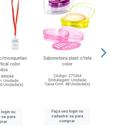
 c/mosquetao
Saboneteira plast c/tela
Prato plas
tical color
color
colo
idos
Código: 271364
Código:
 490044
Embalagem: Unidade
Embalagem
: Unidade
Caixa Com: 48 Unidade(s)
Caixa Com: 4
60 Unidade(s)
Faça seu login ou
Faça seu 
 login ou
cadastre-se para
cadastre
-se para
comprar.
comp
rar.