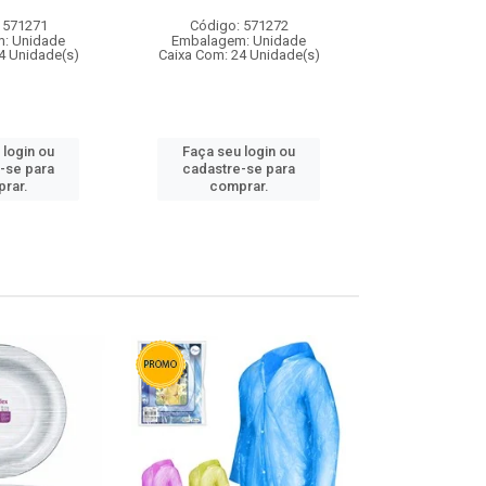
 571271
Código: 571272
Código:
: Unidade
Embalagem: Unidade
Embalagem
4 Unidade(s)
Caixa Com: 24 Unidade(s)
Caixa Com: 4
 login ou
Faça seu login ou
Faça seu 
-se para
cadastre-se para
cadastre
rar.
comprar.
comp