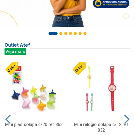
Outlet Atef
Veja mais
Mini piao solapa c/20 ref 863
Mini relogio solapa c/12 ref
832