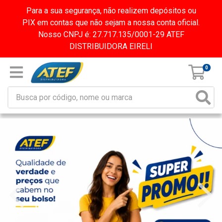
Para a sua segurança, não realizem depósitos ou
PIX em contas que não sejam a nossa conta oficial.
Nosso CNPJ é: 27.717.135/0001-29 ATEF
DISTRIBUIDORA EIRELI
0