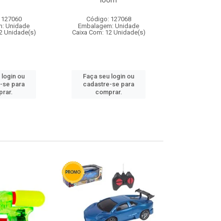
loom
 127060
Código: 127068
Código:
: Unidade
Embalagem: Unidade
Embalagem
2 Unidade(s)
Caixa Com: 12 Unidade(s)
Caixa Com: 1
 login ou
Faça seu login ou
Faça seu 
-se para
cadastre-se para
cadastre
rar.
comprar.
comp