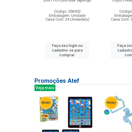
irios
26x11cm,sortida tapioqu
copo mixe
: 135177
Código: 006452
Código
m: Unidade
Embalagem: Unidade
Embalage
12 Unidade(s)
Caixa Com: 24 Unidade(s)
Caixa Com: 
u login ou
Faça seu login ou
Faça seu
e-se para
cadastre-se para
cadastr
prar.
comprar.
com
Promoções Atef
Veja mais