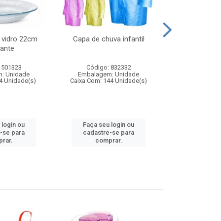
 vidro 22cm
Capa de chuva infantil
Jg prato fun
ante
diam
 501323
Código: 832332
Código:
: Unidade
Embalagem: Unidade
Embalagem
4 Unidade(s)
Caixa Com: 144 Unidade(s)
Caixa Com: 6
 login ou
Faça seu login ou
Faça seu 
-se para
cadastre-se para
cadastre
rar.
comprar.
comp