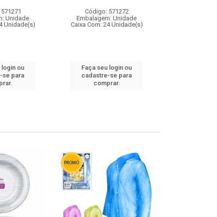
 571271
Código: 571272
Código:
: Unidade
Embalagem: Unidade
Embalagem
4 Unidade(s)
Caixa Com: 24 Unidade(s)
Caixa Com: 4
 login ou
Faça seu login ou
Faça seu 
-se para
cadastre-se para
cadastre
rar.
comprar.
comp