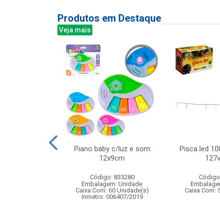
Produtos em Destaque
Veja mais
sereia com luz
Piano baby c/luz e som
Pisca led 10
do magico de
12x9cm
127v
 para ...
Código: 833280
Código
: 841393
Embalagem: Unidade
Embalage
m: Unidade
Caixa Com: 60 Unidade(s)
Caixa Com: 
48 Unidade(s)
Inmetro: 006407/2019
008373/2019