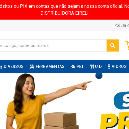
pósitos ou PIX em contas que não sejam a nossa conta oficial.
DISTRIBUIDORA EIRELI
Já é
DIVERSOS
FERRAMENTAS
PET
U.D
VIDROS