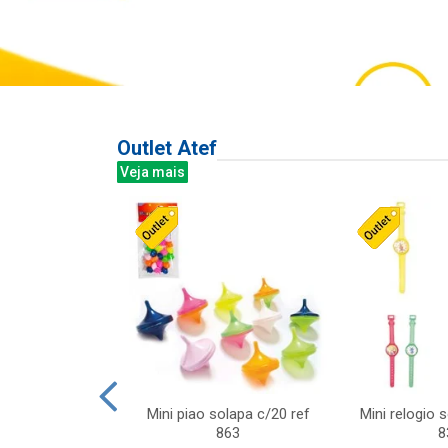
Outlet Atef
Veja mais
last c/div
Mini piao solapa c/20 ref
Mini relogio 
m ursinhos sor
863
8