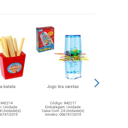
a batata
Jogo tira varetas
Carro de cor
veiculo de fr
transf
 842214
Código: 842217
Código:
: Unidade
Embalagem: Unidade
Embalagem
4 Unidade(s)
Caixa Com: 24 Unidade(s)
Caixa Com: 6
06747/2019
Inmetro: 006747/2019
Inmetro: ABCP-B