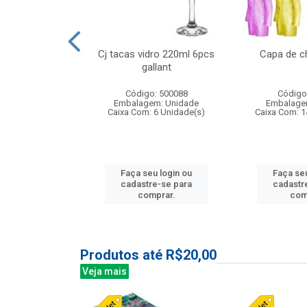
o raso 25,5cm
Cj tacas vidro 220ml 6pcs
Capa de c
e petala
gallant
: 503787
Código: 500088
Código
m: Unidade
Embalagem: Unidade
Embalage
24 Unidade(s)
Caixa Com: 6 Unidade(s)
Caixa Com: 1
u login ou
Faça seu login ou
Faça seu
e-se para
cadastre-se para
cadastr
prar.
comprar.
com
Produtos até R$20,00
Veja mais