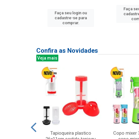
Faça seu
Faça seu login ou
u login ou
cadastr
cadastre-se para
e-se para
com
comprar.
prar.
Confira as Novidades
Veja mais
mesa cer 18cm
Tapioqueira plastico
Copo mixer 