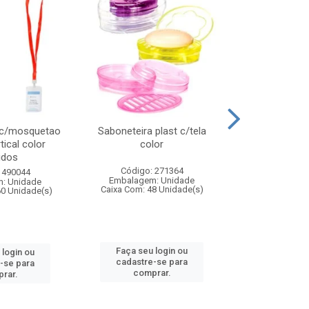
 c/mosquetao
Saboneteira plast c/tela
Prato plas
tical color
color
colo
idos
Código: 271364
Código:
 490044
Embalagem: Unidade
Embalagem
: Unidade
Caixa Com: 48 Unidade(s)
Caixa Com: 4
60 Unidade(s)
Faça seu login ou
Faça seu 
 login ou
cadastre-se para
cadastre
-se para
comprar.
comp
rar.