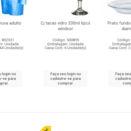
huva adulto
Cj tacas vidro 330ml 6pcs
Prato fundo
windsor
diam
: 832331
Código: 500859
Código:
m: Unidade
Embalagem: Unidade
Embalagem
44 Unidade(s)
Caixa Com: 6 Unidade(s)
Caixa Com: 2
 login ou
Faça seu login ou
Faça seu
e-se para
cadastre-se para
cadastre
prar.
comprar.
comp