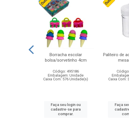
cores sortidas
Borracha escolar
Paliteiro de a
ref 130s
bolsa/sorvetinho 4cm
mesa 
: 826147
Código: 495186
Código
m: Unidade
Embalagem: Unidade
Embalage
160 Unidade(s)
Caixa Com: 576 Unidade(s)
Caixa Com: 
u login ou
Faça seu login ou
Faça seu
e-se para
cadastre-se para
cadastr
prar.
comprar.
com