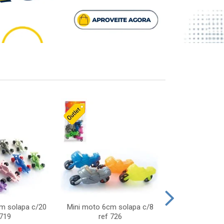
cm solapa c/20
Mini moto 6cm solapa c/8
Giro helice so
 719
ref 726
75