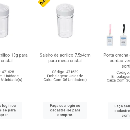
crilico 13g para
Saleiro de acrilico 7,5x4cm
Porta cracha
cristal
para mesa cristal
cordao ver
sort
: 471628
Código: 471629
Código:
m: Unidade
Embalagem: Unidade
Embalagem
36 Unidade(s)
Caixa Com: 36 Unidade(s)
Caixa Com: 3
 login ou
Faça seu login ou
Faça seu
e-se para
cadastre-se para
cadastre
prar.
comprar.
comp