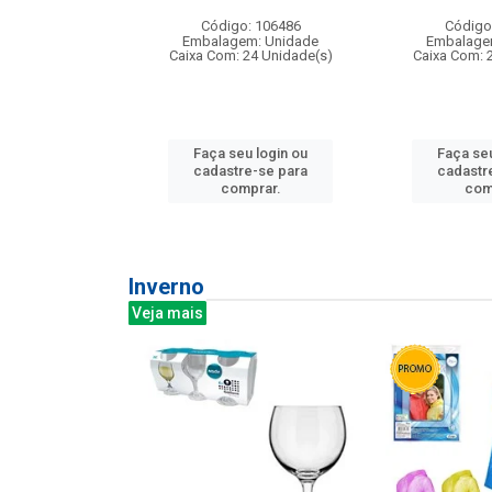
: 275814
Código: 106486
Código
m: Unidade
Embalagem: Unidade
Embalage
240 Unidade(s)
Caixa Com: 24 Unidade(s)
Caixa Com: 
u login ou
Faça seu login ou
Faça seu
e-se para
cadastre-se para
cadastr
prar.
comprar.
com
Inverno
Veja mais