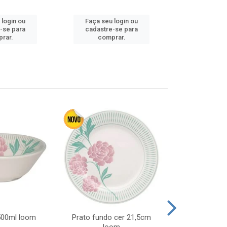
 login ou
Faça seu login ou
Faça seu 
-se para
cadastre-se para
cadastre
rar.
comprar.
comp
 500ml loom
Prato fundo cer 21,5cm
Prato raso c