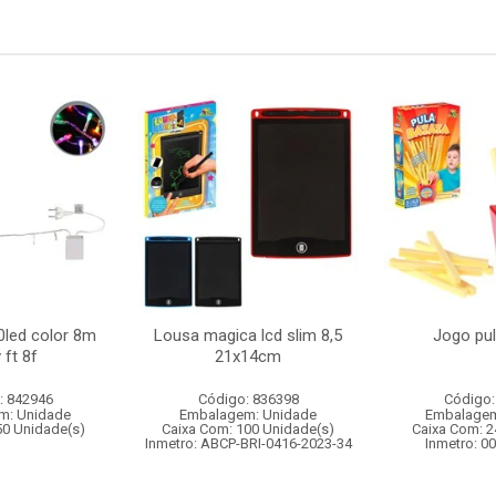
0led color 8m
Lousa magica lcd slim 8,5
Jogo pul
 ft 8f
21x14cm
: 842946
Código: 836398
Código:
m: Unidade
Embalagem: Unidade
Embalagem
50 Unidade(s)
Caixa Com: 100 Unidade(s)
Caixa Com: 2
Inmetro: ABCP-BRI-0416-2023-34
Inmetro: 0