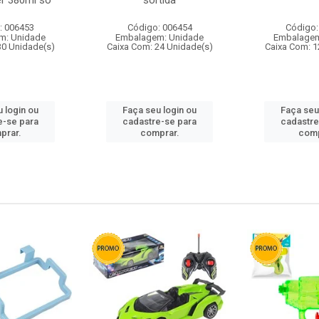
r 380ml so
sortida
: 006453
Código: 006454
Código:
m: Unidade
Embalagem: Unidade
Embalagem
30 Unidade(s)
Caixa Com: 24 Unidade(s)
Caixa Com: 1
 login ou
Faça seu login ou
Faça seu
e-se para
cadastre-se para
cadastre
prar.
comprar.
comp