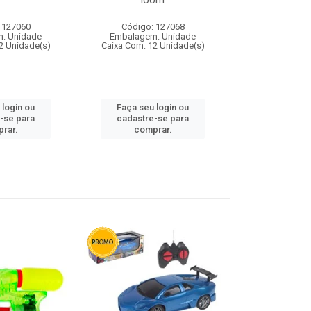
loom
 127060
Código: 127068
Código:
: Unidade
Embalagem: Unidade
Embalagem
2 Unidade(s)
Caixa Com: 12 Unidade(s)
Caixa Com: 1
 login ou
Faça seu login ou
Faça seu 
-se para
cadastre-se para
cadastre
rar.
comprar.
comp