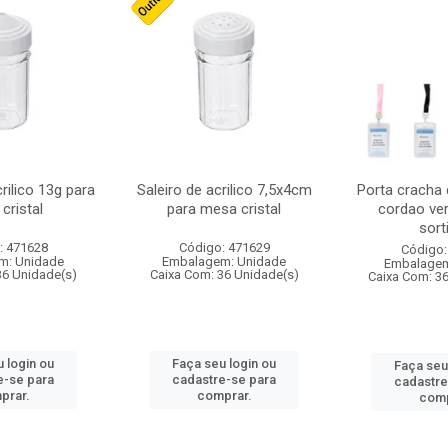
crilico 13g para
Saleiro de acrilico 7,5x4cm
Porta cracha
cristal
para mesa cristal
cordao ver
sort
: 471628
Código: 471629
Código:
m: Unidade
Embalagem: Unidade
Embalagem
36 Unidade(s)
Caixa Com: 36 Unidade(s)
Caixa Com: 3
 login ou
Faça seu login ou
Faça seu
e-se para
cadastre-se para
cadastre
prar.
comprar.
comp