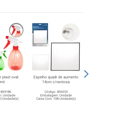
r plast oval
Espelho quadr de aumento
Kit ping p
0ml
14cm c/ventosa
 839186
Código: 836355
Código:
: Unidade
Embalagem: Unidade
Embalagem
0 Unidade(s)
Caixa Com: 108 Unidade(s)
Caixa Com: 3
Inmetro: 0