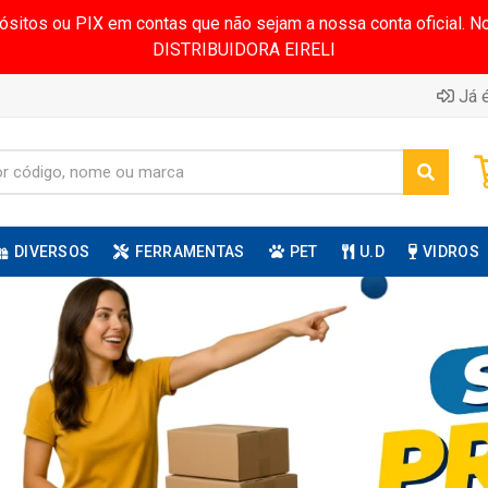
pósitos ou PIX em contas que não sejam a nossa conta oficial.
DISTRIBUIDORA EIRELI
Já é
DIVERSOS
FERRAMENTAS
PET
U.D
VIDROS