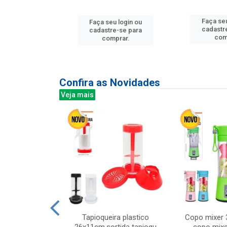
u login ou
Faça seu
Faça seu login ou
e-se para
cadastr
cadastre-se para
prar.
com
comprar.
Confira as Novidades
Veja mais
mesa cer 18cm
Tapioqueira plastico
Copo mixer 