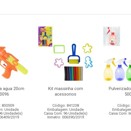
ca agua 20cm
Kit massinha com
Pulverizado
00096
acessorios
50
: 830509
Código: 841238
Código:
m: Unidade
Embalagem: Unidade
Embalagem
96 Unidade(s)
Caixa Com: 96 Unidade(s)
Caixa Com: 6
006409/2019
Inmetro: 006390/2019