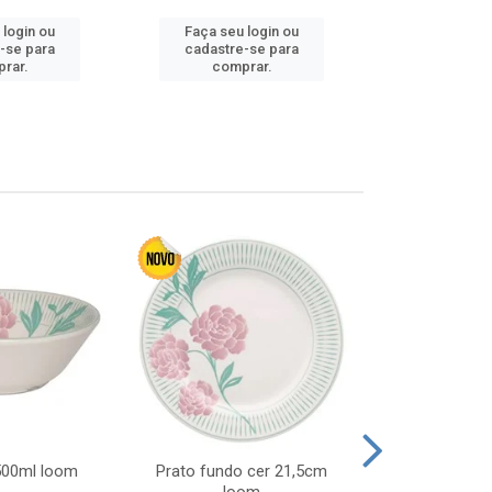
 login ou
Faça seu login ou
Faça seu 
-se para
cadastre-se para
cadastre
rar.
comprar.
comp
 500ml loom
Prato fundo cer 21,5cm
Prato raso c