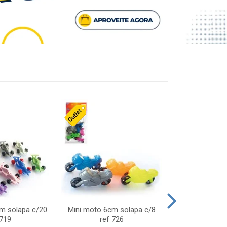
cm solapa c/20
Mini moto 6cm solapa c/8
Giro helice so
 719
ref 726
75