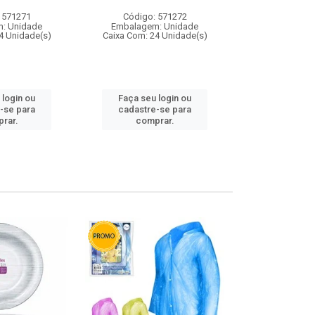
 571271
Código: 571272
Código:
: Unidade
Embalagem: Unidade
Embalagem
4 Unidade(s)
Caixa Com: 24 Unidade(s)
Caixa Com: 4
 login ou
Faça seu login ou
Faça seu 
-se para
cadastre-se para
cadastre
rar.
comprar.
comp