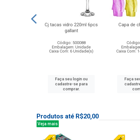
o raso 25,5cm
Cj tacas vidro 220ml 6pcs
Capa de c
e petala
gallant
: 503787
Código: 500088
Código
m: Unidade
Embalagem: Unidade
Embalage
24 Unidade(s)
Caixa Com: 6 Unidade(s)
Caixa Com: 1
u login ou
Faça seu login ou
Faça seu
e-se para
cadastre-se para
cadastr
prar.
comprar.
com
Produtos até R$20,00
Veja mais