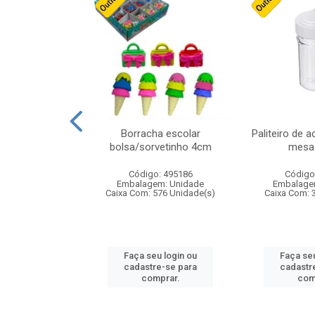
cores sortidas
Borracha escolar
Paliteiro de a
ref 130s
bolsa/sorvetinho 4cm
mesa 
: 826147
Código: 495186
Código
m: Unidade
Embalagem: Unidade
Embalage
160 Unidade(s)
Caixa Com: 576 Unidade(s)
Caixa Com: 
u login ou
Faça seu login ou
Faça seu
e-se para
cadastre-se para
cadastr
prar.
comprar.
com