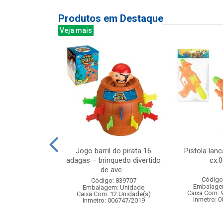
Produtos em Destaque
Veja mais
00led color 8m
Jogo barril do pirata 16
Pistola lan
 fv 8f
adagas – brinquedo divertido
cx:
de ave...
: 842949
Código
Código: 839707
m: Unidade
Embalage
Embalagem: Unidade
50 Unidade(s)
Caixa Com: 
Caixa Com: 12 Unidade(s)
Inmetro: 
Inmetro: 006747/2019