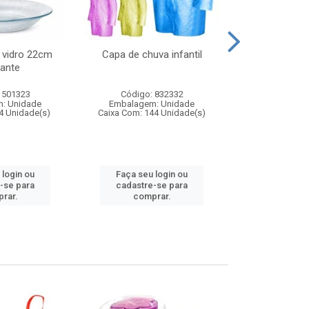
 vidro 22cm
Capa de chuva infantil
Jg prato fun
ante
diam
 501323
Código: 832332
Código:
: Unidade
Embalagem: Unidade
Embalagem
4 Unidade(s)
Caixa Com: 144 Unidade(s)
Caixa Com: 6
 login ou
Faça seu login ou
Faça seu 
-se para
cadastre-se para
cadastre
rar.
comprar.
comp