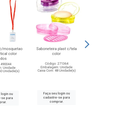
 c/mosquetao
Saboneteira plast c/tela
Prato plas
tical color
color
colo
idos
Código: 271364
Código:
 490044
Embalagem: Unidade
Embalagem
: Unidade
Caixa Com: 48 Unidade(s)
Caixa Com: 4
60 Unidade(s)
Faça seu login ou
Faça seu 
 login ou
cadastre-se para
cadastre
-se para
comprar.
comp
rar.