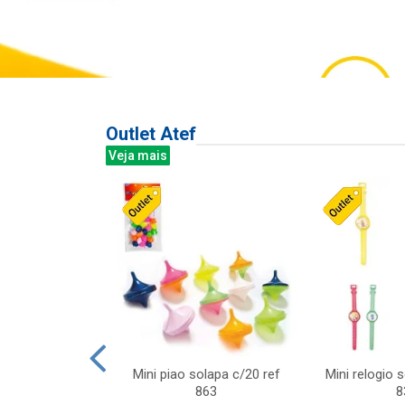
Outlet Atef
Veja mais
last c/div
Mini piao solapa c/20 ref
Mini relogio 
m ursinhos sor
863
8