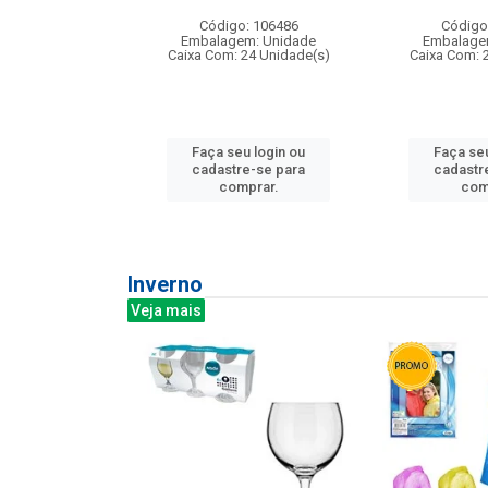
: 275814
Código: 106486
Código
m: Unidade
Embalagem: Unidade
Embalage
240 Unidade(s)
Caixa Com: 24 Unidade(s)
Caixa Com: 
u login ou
Faça seu login ou
Faça seu
e-se para
cadastre-se para
cadastr
prar.
comprar.
com
Inverno
Veja mais