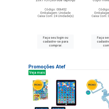
irios
26x11cm,sortida tapioqu
copo mixe
: 135177
Código: 006452
Código
m: Unidade
Embalagem: Unidade
Embalage
12 Unidade(s)
Caixa Com: 24 Unidade(s)
Caixa Com: 
u login ou
Faça seu login ou
Faça seu
e-se para
cadastre-se para
cadastr
prar.
comprar.
com
Promoções Atef
Veja mais