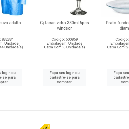
huva adulto
Cj tacas vidro 330ml 6pcs
Prato fundo
windsor
diam
: 832331
Código: 500859
Código:
m: Unidade
Embalagem: Unidade
Embalagem
44 Unidade(s)
Caixa Com: 6 Unidade(s)
Caixa Com: 2
 login ou
Faça seu login ou
Faça seu
e-se para
cadastre-se para
cadastre
prar.
comprar.
comp