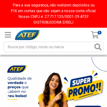
Para a sua segurança, não realizem depósitos ou
PIX em contas que não sejam a nossa conta oficial.
Nosso CNPJ é: 27.717.135/0001-29 ATEF
DISTRIBUIDORA EIRELI
0