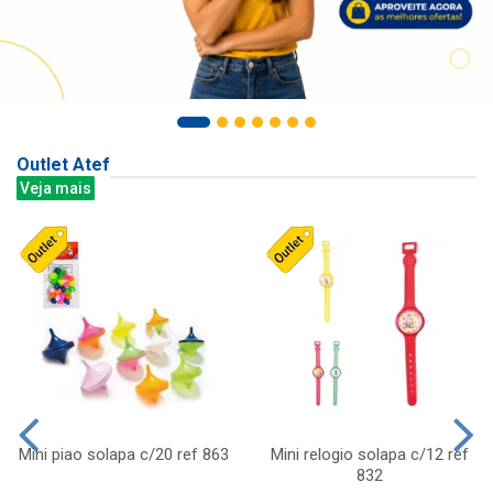
Outlet Atef
Veja mais
Mini piao solapa c/20 ref 863
Mini relogio solapa c/12 ref
832