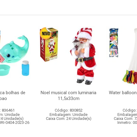
nca bolhas de
Noel musical com luminaria
Water balloon
bao
11,5x33cm
: 836461
Código: 830852
Código:
m: Unidade
Embalagem: Unidade
Embalagem
24 Unidade(s)
Caixa Com: 24 Unidade(s)
Caixa Com: 7
BRI-0404-2023-26
Inmetro: 0