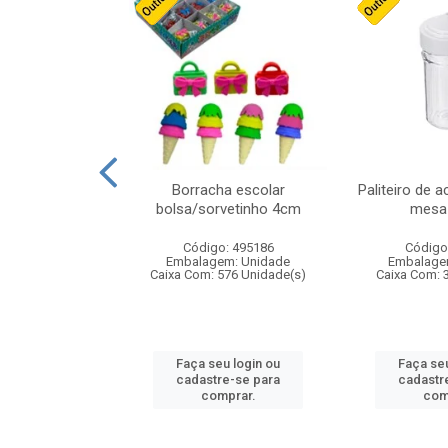
cores sortidas
Borracha escolar
Paliteiro de a
ref 130s
bolsa/sorvetinho 4cm
mesa 
: 826147
Código: 495186
Código
m: Unidade
Embalagem: Unidade
Embalage
160 Unidade(s)
Caixa Com: 576 Unidade(s)
Caixa Com: 
u login ou
Faça seu login ou
Faça seu
e-se para
cadastre-se para
cadastr
prar.
comprar.
com