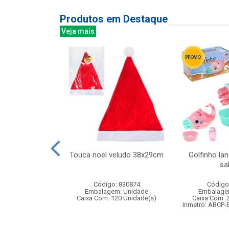
Produtos em Destaque
Veja mais
bie fada na
Touca noel veludo 38x29cm
Golfinho la
 boneca fada
sa
m acesso...
Código: 830874
Código
: 832915
Embalagem: Unidade
Embalage
m: Unidade
Caixa Com: 120 Unidade(s)
Caixa Com: 
48 Unidade(s)
Inmetro: ABCP-
008356/2019