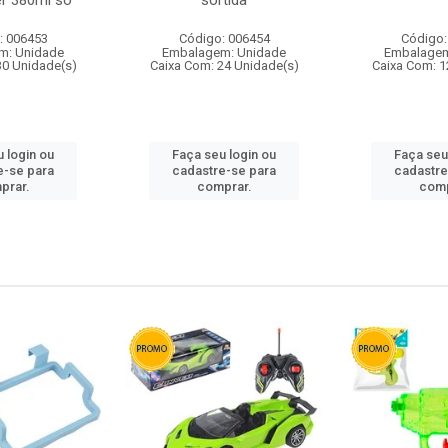
r 380ml so
sortida
: 006453
Código: 006454
Código:
m: Unidade
Embalagem: Unidade
Embalagem
30 Unidade(s)
Caixa Com: 24 Unidade(s)
Caixa Com: 1
 login ou
Faça seu login ou
Faça seu
e-se para
cadastre-se para
cadastre
prar.
comprar.
comp