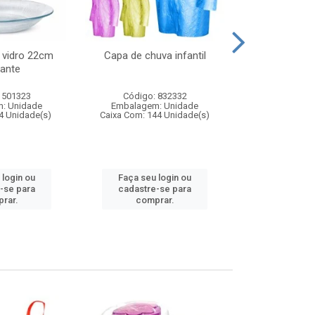
 vidro 22cm
Capa de chuva infantil
Jg prato fun
ante
diam
 501323
Código: 832332
Código:
: Unidade
Embalagem: Unidade
Embalagem
4 Unidade(s)
Caixa Com: 144 Unidade(s)
Caixa Com: 6
 login ou
Faça seu login ou
Faça seu 
-se para
cadastre-se para
cadastre
rar.
comprar.
comp