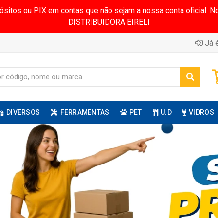
pósitos ou PIX em contas que não sejam a nossa conta oficial.
DISTRIBUIDORA EIRELI
Já é
DIVERSOS
FERRAMENTAS
PET
U.D
VIDROS