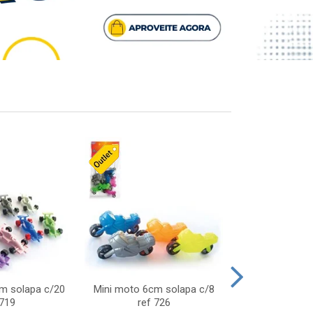
cm solapa c/20
Mini moto 6cm solapa c/8
Giro helice so
 719
ref 726
75