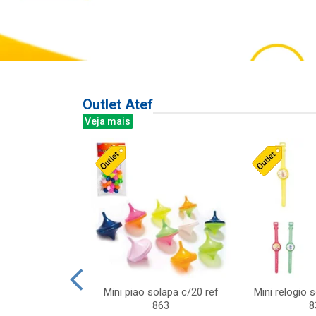
Outlet Atef
Veja mais
last c/div
Mini piao solapa c/20 ref
Mini relogio 
m ursinhos sor
863
8