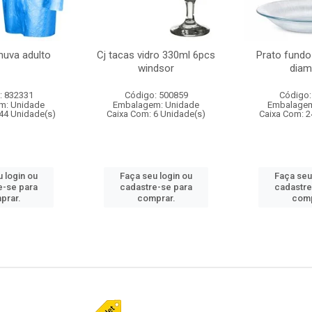
huva adulto
Cj tacas vidro 330ml 6pcs
Prato fundo
windsor
diam
: 832331
Código: 500859
Código:
m: Unidade
Embalagem: Unidade
Embalagem
44 Unidade(s)
Caixa Com: 6 Unidade(s)
Caixa Com: 2
 login ou
Faça seu login ou
Faça seu
e-se para
cadastre-se para
cadastre
prar.
comprar.
comp