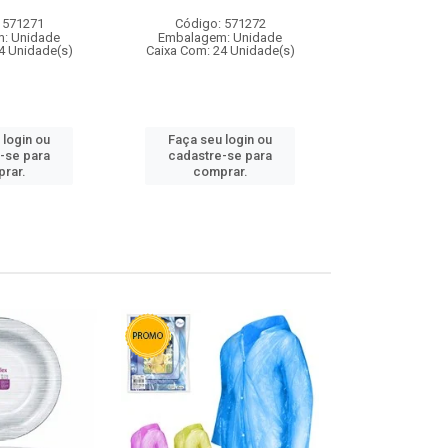
 571271
Código: 571272
Código:
: Unidade
Embalagem: Unidade
Embalagem
4 Unidade(s)
Caixa Com: 24 Unidade(s)
Caixa Com: 4
 login ou
Faça seu login ou
Faça seu 
-se para
cadastre-se para
cadastre
rar.
comprar.
comp