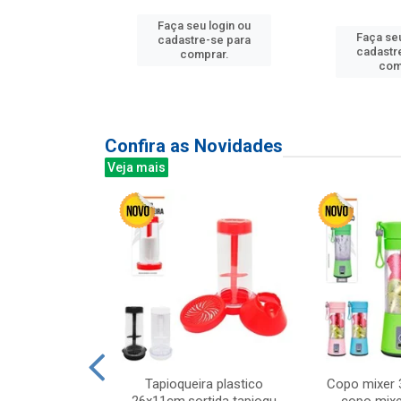
Faça seu login ou
Faça seu
u login ou
cadastre-se para
cadastr
e-se para
comprar.
com
prar.
Confira as Novidades
Veja mais
mesa cer 18cm
Tapioqueira plastico
Copo mixer 