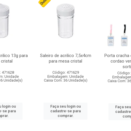
crilico 13g para
Saleiro de acrilico 7,5x4cm
Porta cracha
cristal
para mesa cristal
cordao ver
sort
: 471628
Código: 471629
Código:
m: Unidade
Embalagem: Unidade
Embalagem
36 Unidade(s)
Caixa Com: 36 Unidade(s)
Caixa Com: 3
 login ou
Faça seu login ou
Faça seu
e-se para
cadastre-se para
cadastre
prar.
comprar.
comp