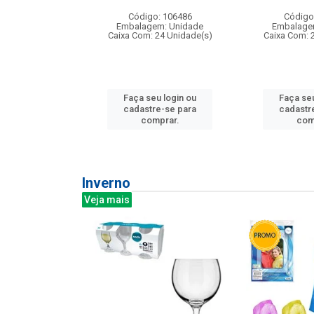
: 275814
Código: 106486
Código
m: Unidade
Embalagem: Unidade
Embalage
240 Unidade(s)
Caixa Com: 24 Unidade(s)
Caixa Com: 
u login ou
Faça seu login ou
Faça seu
e-se para
cadastre-se para
cadastr
prar.
comprar.
com
Inverno
Veja mais