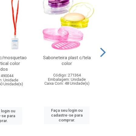
 c/mosquetao
Saboneteira plast c/tela
Prato plas
tical color
color
colo
idos
Código: 271364
Código:
 490044
Embalagem: Unidade
Embalagem
: Unidade
Caixa Com: 48 Unidade(s)
Caixa Com: 4
60 Unidade(s)
Faça seu login ou
Faça seu 
 login ou
cadastre-se para
cadastre
-se para
comprar.
comp
rar.