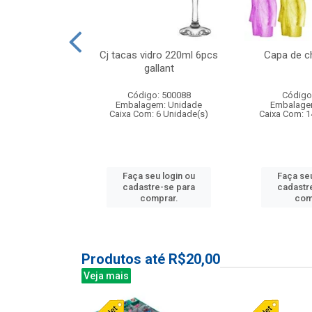
o raso 25,5cm
Cj tacas vidro 220ml 6pcs
Capa de c
e petala
gallant
: 503787
Código: 500088
Código
m: Unidade
Embalagem: Unidade
Embalage
24 Unidade(s)
Caixa Com: 6 Unidade(s)
Caixa Com: 1
u login ou
Faça seu login ou
Faça seu
e-se para
cadastre-se para
cadastr
prar.
comprar.
com
Produtos até R$20,00
Veja mais