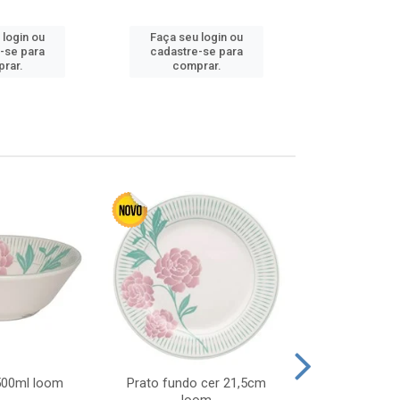
 login ou
Faça seu login ou
Faça seu 
-se para
cadastre-se para
cadastre
rar.
comprar.
comp
 500ml loom
Prato fundo cer 21,5cm
Prato raso c