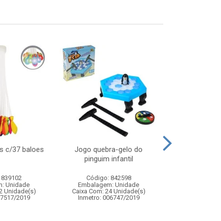
s c/37 baloes
Jogo quebra-gelo do
Bateria infan
pinguim infantil
 839102
Código: 842598
Código:
: Unidade
Embalagem: Unidade
Embalagem
2 Unidade(s)
Caixa Com: 24 Unidade(s)
Caixa Com: 1
07517/2019
Inmetro: 006747/2019
Inmetro: 0