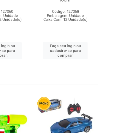
loom
 127060
Código: 127068
Código:
: Unidade
Embalagem: Unidade
Embalagem
2 Unidade(s)
Caixa Com: 12 Unidade(s)
Caixa Com: 1
 login ou
Faça seu login ou
Faça seu 
-se para
cadastre-se para
cadastre
rar.
comprar.
comp