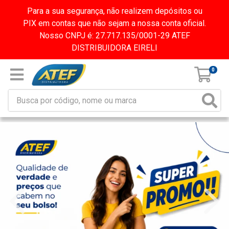
Para a sua segurança, não realizem depósitos ou
PIX em contas que não sejam a nossa conta oficial.
Nosso CNPJ é: 27.717.135/0001-29 ATEF
DISTRIBUIDORA EIRELI
0