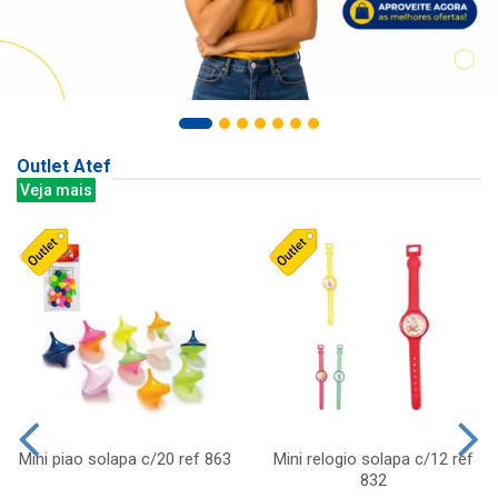
Outlet Atef
Veja mais
Mini piao solapa c/20 ref 863
Mini relogio solapa c/12 ref
832