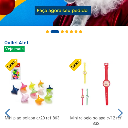
Outlet Atef
Veja mais
Mini piao solapa c/20 ref 863
Mini relogio solapa c/12 ref
832