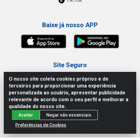
Baixe já nosso APP
Site Seguro
O nosso site coleta cookies próprios e de
terceiros para proporcionar uma experiência
personalizada ao usuário, apresentar publicidade
relevante de acordo com o seu perfil e melhorar a
Loja / Showroom
qualidade do nosso site.
Aceitar
Negar não essenciais
Tel.: (11) 3227-0546
Av Vautier, 587/597 - Pari - São Paulo/SP
Preferências de Cookies