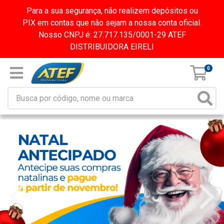
Para a sua segurança, não realizem depósitos ou
PIX em contas que não sejam a nossa conta oficial.
Nosso CNPJ é: 27.717.135/0001-29 ATEF
DISTRIBUIDORA EIRELI
0