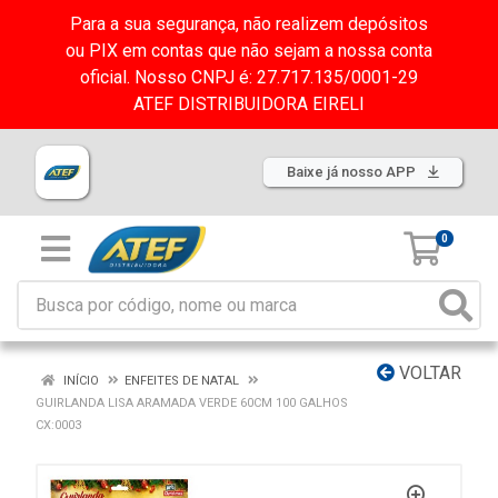
Para a sua segurança, não realizem depósitos
ou PIX em contas que não sejam a nossa conta
oficial. Nosso CNPJ é: 27.717.135/0001-29
ATEF DISTRIBUIDORA EIRELI
Baixe já nosso APP
0
VOLTAR
INÍCIO
ENFEITES DE NATAL
GUIRLANDA LISA ARAMADA VERDE 60CM 100 GALHOS
CX:0003