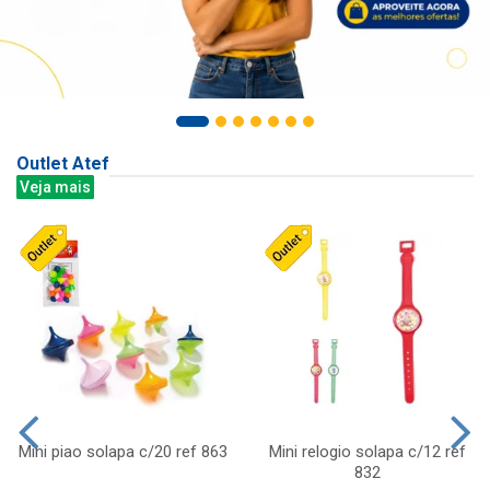
Outlet Atef
Veja mais
Mini piao solapa c/20 ref 863
Mini relogio solapa c/12 ref
832