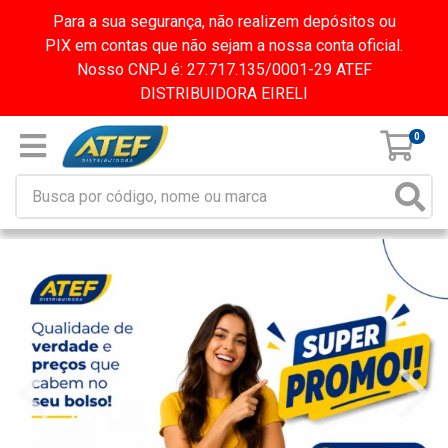
Para a sua segurança, não realizem depósitos ou
PIX em contas que não sejam a nossa conta oficial.
Nosso CNPJ é: 27.717.135/0001-29 ATEF
DISTRIBUIDORA EIRELI
0