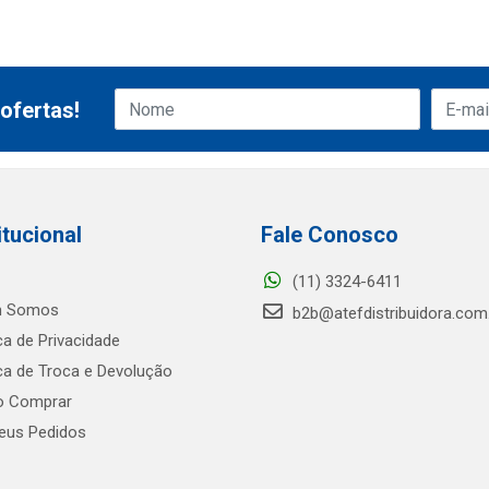
ofertas!
itucional
Fale Conosco
(11) 3324-6411
 Somos
b2b@atefdistribuidora.com
ica de Privacidade
ica de Troca e Devolução
 Comprar
us Pedidos