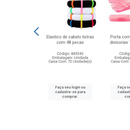
e de plast colors
Elastico de cabelo listras
Porta com
cm ca15324
com 48 pecas
divisoria
digo: 094696
Código: 845345
Códig
agem: Unidade
Embalagem: Unidade
Embalag
om: 72 Unidade(s)
Caixa Com: 72 Unidade(s)
Caixa Com:
 seu login ou
Faça seu login ou
Faça se
astre-se para
cadastre-se para
cadast
comprar.
comprar.
co