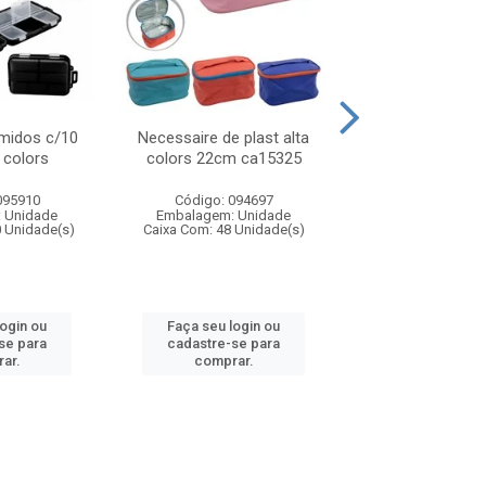
midos c/10
Necessaire de plast alta
Necessaire de pl
s colors
colors 22cm ca15325
17cm ca15
095910
Código: 094697
Código: 094
 Unidade
Embalagem: Unidade
Embalagem: U
0 Unidade(s)
Caixa Com: 48 Unidade(s)
Caixa Com: 72 Un
login ou
Faça seu login ou
Faça seu log
se para
cadastre-se para
cadastre-se 
ar.
comprar.
comprar