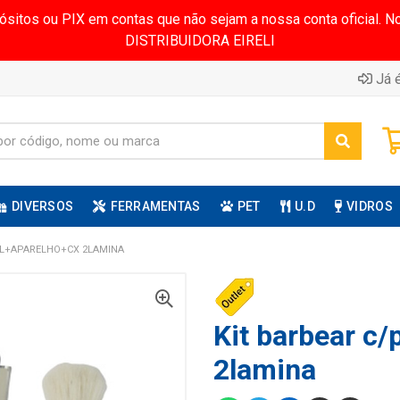
pósitos ou PIX em contas que não sejam a nossa conta oficial.
DISTRIBUIDORA EIRELI
Já é
DIVERSOS
FERRAMENTAS
PET
U.D
VIDROS
EL+APARELHO+CX 2LAMINA
Kit barbear c/
2lamina