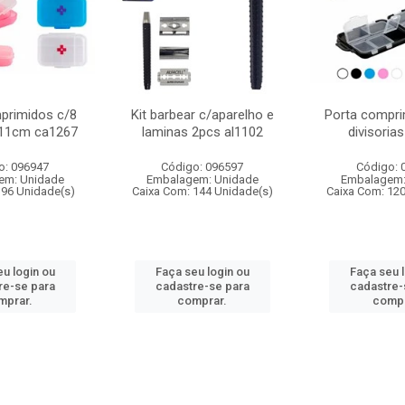
primidos c/8
Kit barbear c/aparelho e
Porta compri
s 11cm ca1267
laminas 2pcs al1102
divisoria
o: 096947
Código: 096597
Código: 
em: Unidade
Embalagem: Unidade
Embalagem:
 96 Unidade(s)
Caixa Com: 144 Unidade(s)
Caixa Com: 12
u login ou
Faça seu login ou
Faça seu 
re-se para
cadastre-se para
cadastre-
mprar.
comprar.
compr