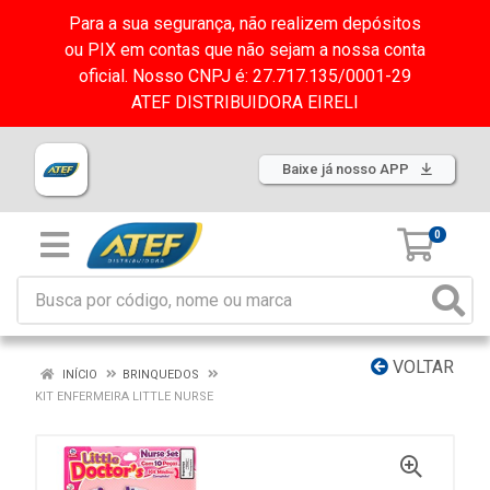
Para a sua segurança, não realizem depósitos
ou PIX em contas que não sejam a nossa conta
oficial. Nosso CNPJ é: 27.717.135/0001-29
ATEF DISTRIBUIDORA EIRELI
Baixe já nosso APP
0
VOLTAR
INÍCIO
BRINQUEDOS
KIT ENFERMEIRA LITTLE NURSE