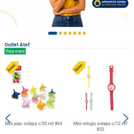
Outlet Atef
Veja mais
Mini piao solapa c/20 ref 863
Mini relogio solapa c/12 ref
832