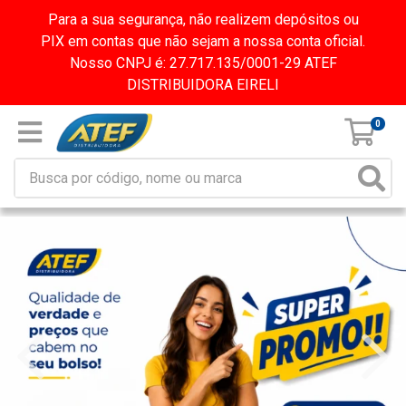
Para a sua segurança, não realizem depósitos ou
PIX em contas que não sejam a nossa conta oficial.
Nosso CNPJ é: 27.717.135/0001-29 ATEF
DISTRIBUIDORA EIRELI
0