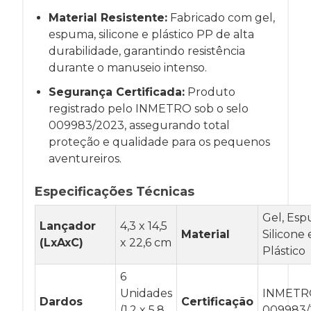
Material Resistente:
Fabricado com gel,
espuma, silicone e plástico PP de alta
durabilidade, garantindo resistência
durante o manuseio intenso.
Segurança Certificada:
Produto
registrado pelo INMETRO sob o selo
009983/2023, assegurando total
proteção e qualidade para os pequenos
aventureiros.
Especificações Técnicas
Gel, Esp
Lançador
4,3 x 14,5
Material
Silicone 
(LxAxC)
x 22,6 cm
Plástico
6
Unidades
INMETR
Dardos
Certificação
(1,2 x 5,8
009983/