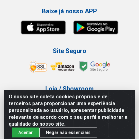
Baixe já nosso APP
Site Seguro
Loja / Showroom
O nosso site coleta cookies próprios e de
Tel.: (11) 3227-0546
terceiros para proporcionar uma experiência
Av Vautier, 587/597 - Pari - São Paulo/SP
personalizada ao usuário, apresentar publicidade
relevante de acordo com o seu perfil e melhorar a
qualidade do nosso site.
Aceitar
Negar não essenciais
Atef Distribuidora LTDA - Av. Vautier, 585/597 - Pari - São