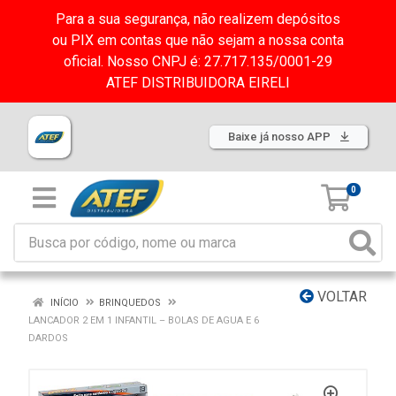
Para a sua segurança, não realizem depósitos
ou PIX em contas que não sejam a nossa conta
oficial. Nosso CNPJ é: 27.717.135/0001-29
ATEF DISTRIBUIDORA EIRELI
Baixe já nosso APP
0
VOLTAR
INÍCIO
BRINQUEDOS
LANCADOR 2 EM 1 INFANTIL – BOLAS DE AGUA E 6
DARDOS