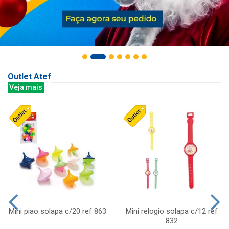
Outlet Atef
Veja mais
Mini piao solapa c/20 ref 863
Mini relogio solapa c/12 ref
832