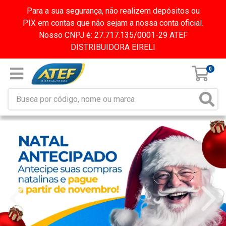
Para a sua segurança, não realizem depósitos ou
PIX em contas que não sejam a nossa conta oficial.
Nosso CNPJ é: 27.717.135/0001-29 ATEF
DISTRIBUIDORA EIRELI
0