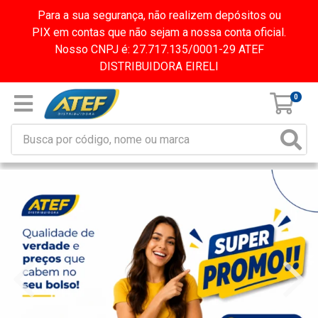
Para a sua segurança, não realizem depósitos ou
PIX em contas que não sejam a nossa conta oficial.
Nosso CNPJ é: 27.717.135/0001-29 ATEF
DISTRIBUIDORA EIRELI
0