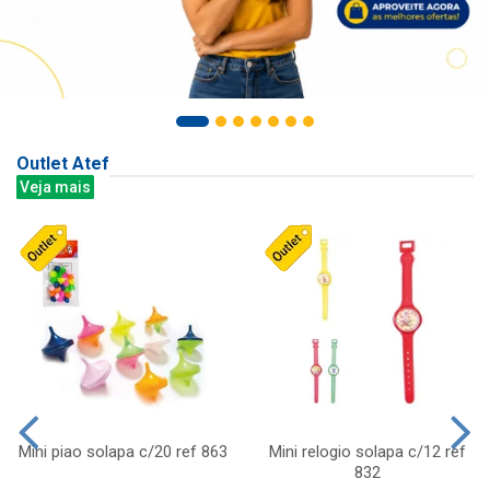
Outlet Atef
Veja mais
Mini piao solapa c/20 ref 863
Mini relogio solapa c/12 ref
832