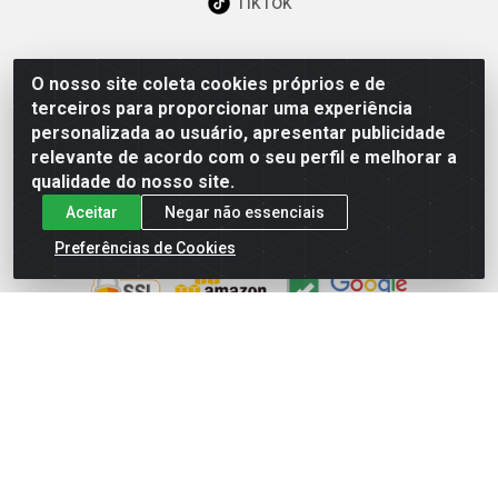
TikTok
O nosso site coleta cookies próprios e de
Baixe já nosso APP
terceiros para proporcionar uma experiência
personalizada ao usuário, apresentar publicidade
relevante de acordo com o seu perfil e melhorar a
qualidade do nosso site.
Aceitar
Negar não essenciais
Site Seguro
Preferências de Cookies
Loja / Showroom
Tel.: (11) 3227-0546
Av Vautier, 587/597 - Pari - São Paulo/SP