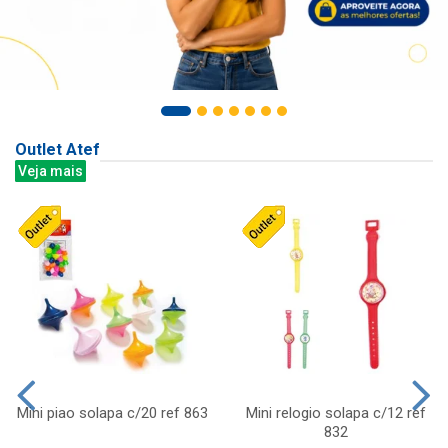
Outlet Atef
Veja mais
Mini piao solapa c/20 ref 863
Mini relogio solapa c/12 ref
832