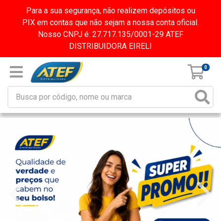
Para a sua segurança, não realizem depósitos ou
PIX em contas que não sejam a nossa conta oficial.
Nosso CNPJ é: 27.717.135/0001-29 ATEF
DISTRIBUIDORA EIRELI
0