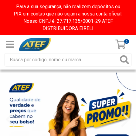
Para a sua segurança, não realizem depósitos ou
PIX em contas que não sejam a nossa conta oficial.
Nosso CNPJ é: 27.717.135/0001-29 ATEF
DISTRIBUIDORA EIRELI
0