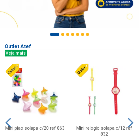
Outlet Atef
Veja mais
Mini piao solapa c/20 ref 863
Mini relogio solapa c/12 ref
832