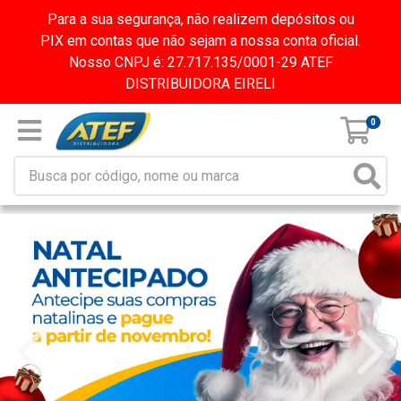
Para a sua segurança, não realizem depósitos ou
PIX em contas que não sejam a nossa conta oficial.
Nosso CNPJ é: 27.717.135/0001-29 ATEF
DISTRIBUIDORA EIRELI
0