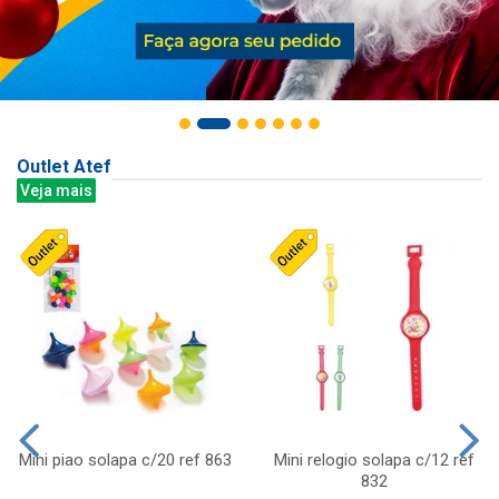
Outlet Atef
Veja mais
Mini piao solapa c/20 ref 863
Mini relogio solapa c/12 ref
832