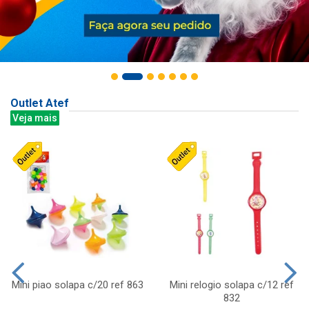
Outlet Atef
Veja mais
Mini piao solapa c/20 ref 863
Mini relogio solapa c/12 ref
832