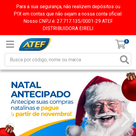
Para a sua segurança, não realizem depósitos ou
PIX em contas que não sejam a nossa conta oficial.
Nosso CNPJ é: 27.717.135/0001-29 ATEF
DISTRIBUIDORA EIRELI
0