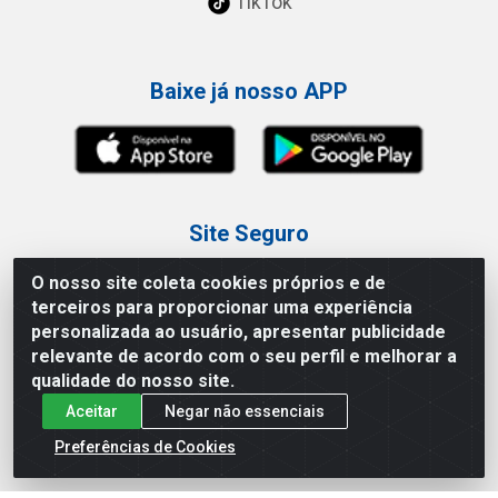
TikTok
Baixe já nosso APP
Site Seguro
O nosso site coleta cookies próprios e de
terceiros para proporcionar uma experiência
personalizada ao usuário, apresentar publicidade
relevante de acordo com o seu perfil e melhorar a
Loja / Showroom
qualidade do nosso site.
Aceitar
Negar não essenciais
Tel.: (11) 3227-0546
Av Vautier, 587/597 - Pari - São Paulo/SP
Preferências de Cookies