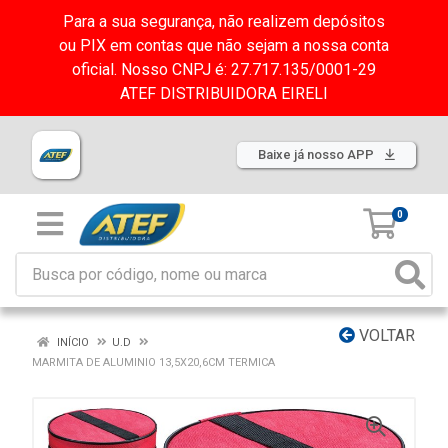
Para a sua segurança, não realizem depósitos
ou PIX em contas que não sejam a nossa conta
oficial. Nosso CNPJ é: 27.717.135/0001-29
ATEF DISTRIBUIDORA EIRELI
Baixe já nosso APP
0
VOLTAR
INÍCIO
U.D
MARMITA DE ALUMINIO 13,5X20,6CM TERMICA