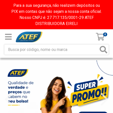
Para a sua segurança, não realizem depósitos ou
PIX em contas que não sejam a nossa conta oficial.
Nosso CNPJ é: 27.717.135/0001-29 ATEF
DISTRIBUIDORA EIRELI
0