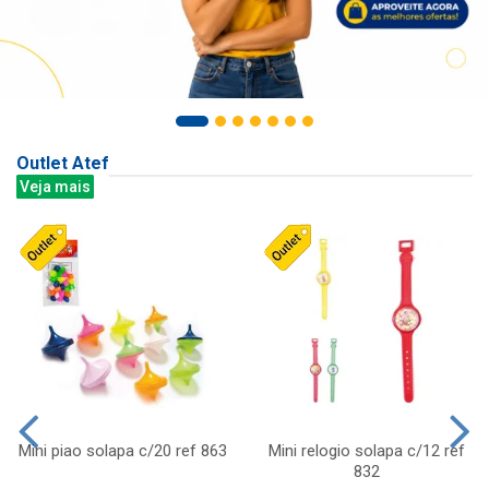
Outlet Atef
Veja mais
Mini piao solapa c/20 ref 863
Mini relogio solapa c/12 ref
832