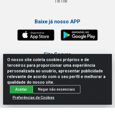
TikTok
Baixe já nosso APP
Site Seguro
O nosso site coleta cookies próprios e de
terceiros para proporcionar uma experiência
personalizada ao usuário, apresentar publicidade
relevante de acordo com o seu perfil e melhorar a
Loja / Showroom
qualidade do nosso site.
Aceitar
Negar não essenciais
Tel.: (11) 3227-0546
Av Vautier, 587/597 - Pari - São Paulo/SP
Preferências de Cookies