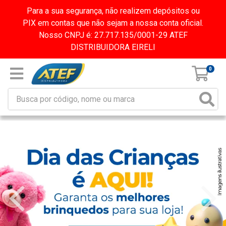
Para a sua segurança, não realizem depósitos ou
PIX em contas que não sejam a nossa conta oficial.
Nosso CNPJ é: 27.717.135/0001-29 ATEF
DISTRIBUIDORA EIRELI
0