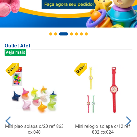
Outlet Atef
Veja mais
Mini piao solapa c/20 ref 863
Mini relogio solapa c/12 ref
cx:048
832 cx:024