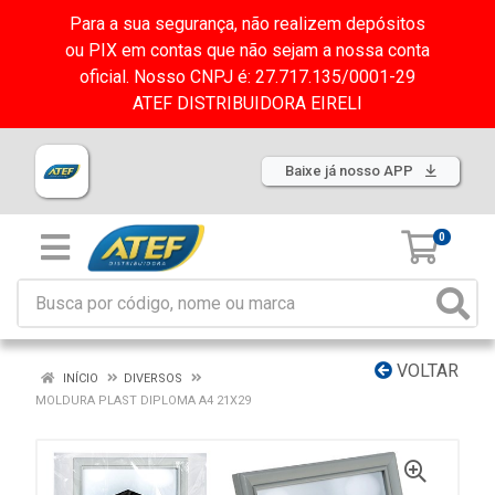
Para a sua segurança, não realizem depósitos
ou PIX em contas que não sejam a nossa conta
oficial. Nosso CNPJ é: 27.717.135/0001-29
ATEF DISTRIBUIDORA EIRELI
Baixe já nosso APP
0
VOLTAR
INÍCIO
DIVERSOS
MOLDURA PLAST DIPLOMA A4 21X29