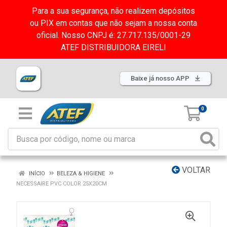
Para a sua segurança, não realizem depósitos
ou PIX em contas que não sejam a nossa conta
oficial. Nosso CNPJ é: 27.717.135/0001-29
ATEF DISTRIBUIDORA EIRELI
Baixe já nosso APP
0
VOLTAR
INÍCIO
BELEZA & HIGIENE
NECESSAIRE PVC COLOR 25X20CM