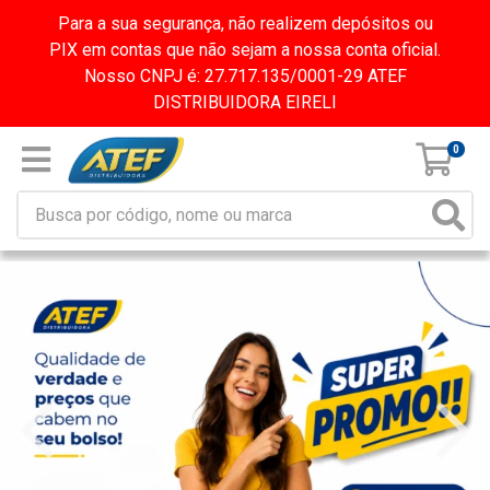
Para a sua segurança, não realizem depósitos ou
PIX em contas que não sejam a nossa conta oficial.
Nosso CNPJ é: 27.717.135/0001-29 ATEF
DISTRIBUIDORA EIRELI
0