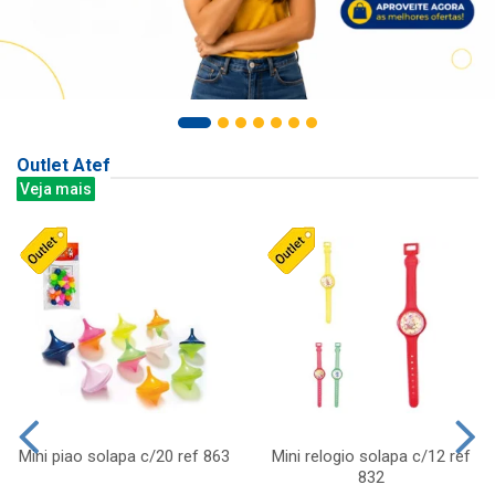
Outlet Atef
Veja mais
Mini piao solapa c/20 ref 863
Mini relogio solapa c/12 ref
832