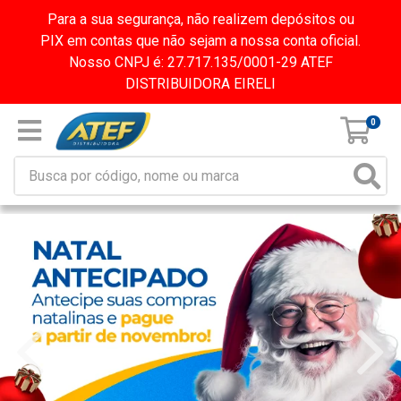
Para a sua segurança, não realizem depósitos ou
PIX em contas que não sejam a nossa conta oficial.
Nosso CNPJ é: 27.717.135/0001-29 ATEF
DISTRIBUIDORA EIRELI
0