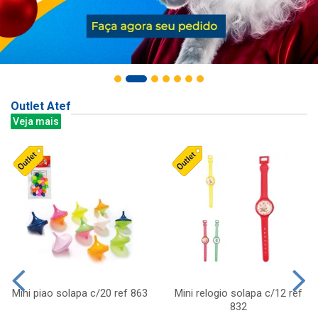
Outlet Atef
Veja mais
Mini piao solapa c/20 ref 863
Mini relogio solapa c/12 ref
832