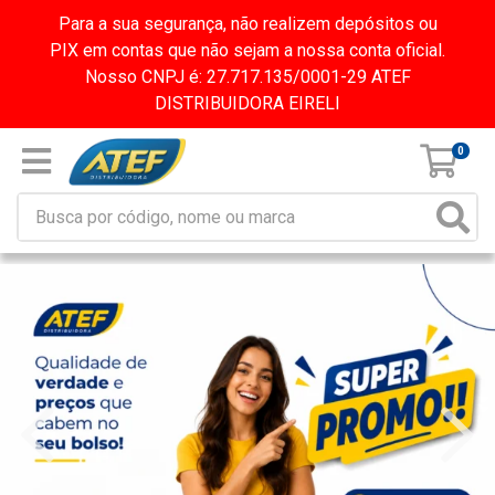
Para a sua segurança, não realizem depósitos ou
PIX em contas que não sejam a nossa conta oficial.
Nosso CNPJ é: 27.717.135/0001-29 ATEF
DISTRIBUIDORA EIRELI
0