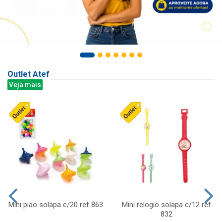
Outlet Atef
Veja mais
Mini piao solapa c/20 ref 863
Mini relogio solapa c/12 ref
832