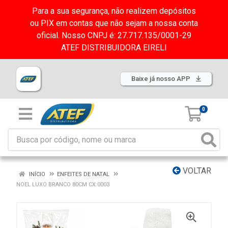
Para a sua segurança, não realizem depósitos
ou PIX em contas que não sejam a nossa conta
oficial. Nosso CNPJ é: 27.717.135/0001-29
ATEF DISTRIBUIDORA EIRELI
Baixe já nosso APP
0
VOLTAR
INÍCIO
ENFEITES DE NATAL
NOEL LUXO BRANCO 80CM CX:0003