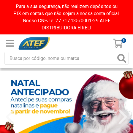
Para a sua segurança, não realizem depósitos ou
PIX em contas que não sejam a nossa conta oficial.
Nosso CNPJ é: 27.717.135/0001-29 ATEF
DISTRIBUIDORA EIRELI
0