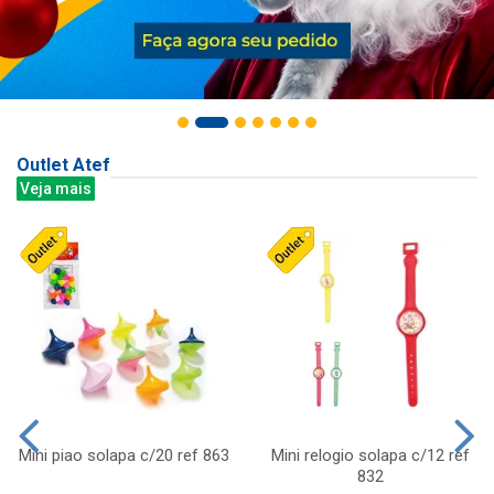
Outlet Atef
Veja mais
Mini piao solapa c/20 ref 863
Mini relogio solapa c/12 ref
832