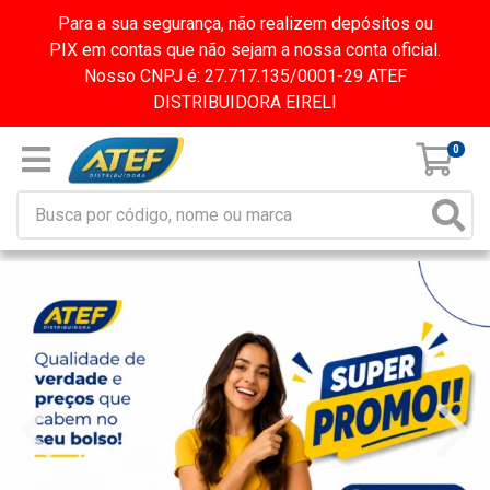
Para a sua segurança, não realizem depósitos ou
PIX em contas que não sejam a nossa conta oficial.
Nosso CNPJ é: 27.717.135/0001-29 ATEF
DISTRIBUIDORA EIRELI
0