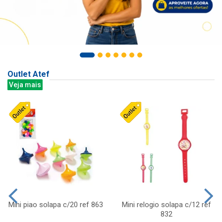
Outlet Atef
Veja mais
Mini piao solapa c/20 ref 863
Mini relogio solapa c/12 ref
832