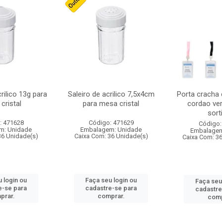
crilico 13g para
Saleiro de acrilico 7,5x4cm
Porta cracha
cristal
para mesa cristal
cordao ver
sort
: 471628
Código: 471629
Código:
m: Unidade
Embalagem: Unidade
Embalagem
36 Unidade(s)
Caixa Com: 36 Unidade(s)
Caixa Com: 3
 login ou
Faça seu login ou
Faça seu
e-se para
cadastre-se para
cadastre
prar.
comprar.
comp