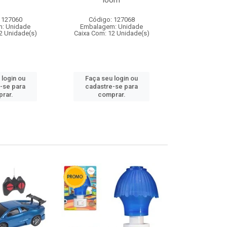
loom
 127060
Código: 127068
Código:
: Unidade
Embalagem: Unidade
Embalagem
2 Unidade(s)
Caixa Com: 12 Unidade(s)
Caixa Com: 1
 login ou
Faça seu login ou
Faça seu 
-se para
cadastre-se para
cadastre
rar.
comprar.
comp