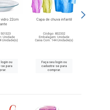
 vidro 22cm
Capa de chuva infantil
Jg prato fun
ante
diam
 501323
Código: 832332
Código:
: Unidade
Embalagem: Unidade
Embalagem
4 Unidade(s)
Caixa Com: 144 Unidade(s)
Caixa Com: 6
 login ou
Faça seu login ou
Faça seu 
-se para
cadastre-se para
cadastre
rar.
comprar.
comp