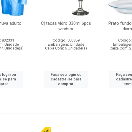
huva adulto
Cj tacas vidro 330ml 6pcs
Prato fundo
windsor
diam
: 832331
Código: 500859
Código:
m: Unidade
Embalagem: Unidade
Embalagem
44 Unidade(s)
Caixa Com: 6 Unidade(s)
Caixa Com: 2
 login ou
Faça seu login ou
Faça seu
e-se para
cadastre-se para
cadastre
prar.
comprar.
comp