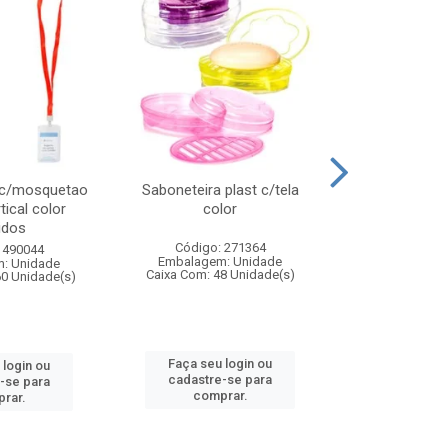
 c/mosquetao
Saboneteira plast c/tela
Prato plas
tical color
color
colo
idos
Código: 271364
Código:
 490044
Embalagem: Unidade
Embalagem
: Unidade
Caixa Com: 48 Unidade(s)
Caixa Com: 4
60 Unidade(s)
Faça seu login ou
Faça seu 
 login ou
cadastre-se para
cadastre
-se para
comprar.
comp
rar.