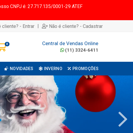
 Nosso CNPJ é: 27.717.135/0001-29 ATEF
|
 cliente? - Entrar
Não é cliente? - Cadastrar
Central de Vendas Online
0
(11) 3324-6411
NOVIDADES
INVERNO
PROMOÇÕES