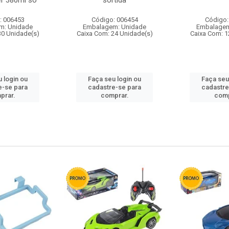
r 380ml so
sortida
: 006453
Código: 006454
Código:
m: Unidade
Embalagem: Unidade
Embalagem
30 Unidade(s)
Caixa Com: 24 Unidade(s)
Caixa Com: 1
 login ou
Faça seu login ou
Faça seu
e-se para
cadastre-se para
cadastre
prar.
comprar.
comp