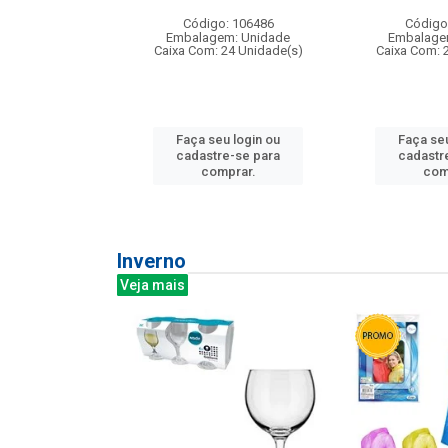
: 275814
Código: 106486
Código
m: Unidade
Embalagem: Unidade
Embalage
240 Unidade(s)
Caixa Com: 24 Unidade(s)
Caixa Com: 
u login ou
Faça seu login ou
Faça seu
e-se para
cadastre-se para
cadastr
prar.
comprar.
com
Inverno
Veja mais