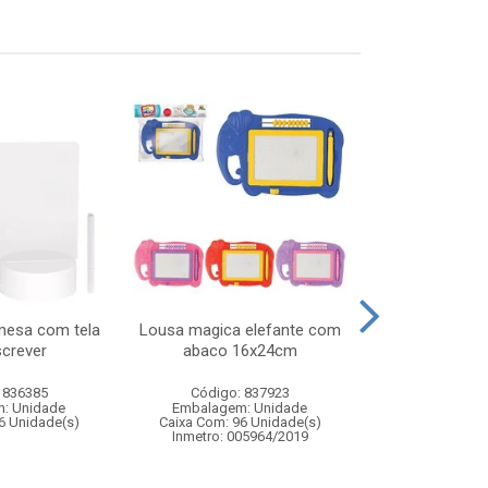
mesa com tela
Lousa magica elefante com
Carro de cor
screver
abaco 16x24cm
veiculo de fr
transf
 836385
Código: 837923
Código:
: Unidade
Embalagem: Unidade
Embalagem
6 Unidade(s)
Caixa Com: 96 Unidade(s)
Caixa Com: 6
Inmetro: 005964/2019
Inmetro: ABCP-B