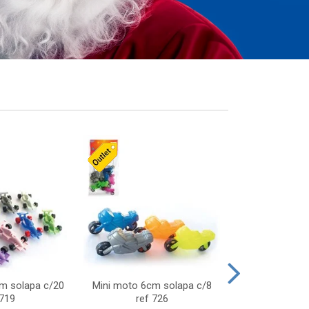
cm solapa c/20
Mini moto 6cm solapa c/8
Giro helice so
 719
ref 726
75