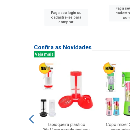
Faça seu
u login ou
Faça seu login ou
cadastr
e-se para
cadastre-se para
com
prar.
comprar.
Confira as Novidades
Veja mais
mesa cer 18cm
Tapioqueira plastico
Copo mixer 