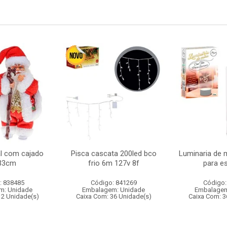
l com cajado
Pisca cascata 200led bco
Luminaria de 
33cm
frio 6m 127v 8f
para e
: 838485
Código: 841269
Código:
m: Unidade
Embalagem: Unidade
Embalagem
12 Unidade(s)
Caixa Com: 36 Unidade(s)
Caixa Com: 3