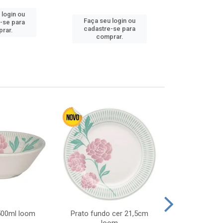
 login ou
Faça seu login ou
Faça seu 
-se para
cadastre-se para
cadastre
rar.
comprar.
comp
 500ml loom
Prato fundo cer 21,5cm
Prato raso c