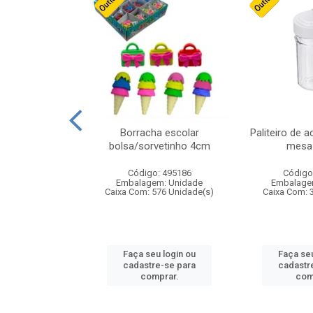
stico n.4 12cm
Borracha escolar
Paliteiro de a
bolsa/sorvetinho 4cm
mesa 
: 940550
Código: 495186
Código
m: Unidade
Embalagem: Unidade
Embalage
24 Unidade(s)
Caixa Com: 576 Unidade(s)
Caixa Com: 
u login ou
Faça seu login ou
Faça seu
e-se para
cadastre-se para
cadastr
prar.
comprar.
com