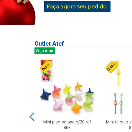
Outlet Atef
Veja mais
last c/div
Mini piao solapa c/20 ref
Mini relogio 
m ursinhos sor
863
8