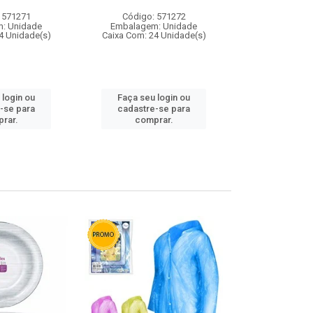
 571271
Código: 571272
Código:
: Unidade
Embalagem: Unidade
Embalagem
4 Unidade(s)
Caixa Com: 24 Unidade(s)
Caixa Com: 4
 login ou
Faça seu login ou
Faça seu 
-se para
cadastre-se para
cadastre
rar.
comprar.
comp