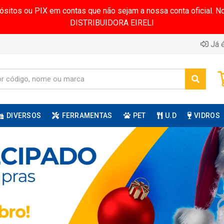
pósitos ou PIX em contas que não sejam a nossa conta oficial.
DISTRIBUIDORA EIRELI
Já é
DIVERSOS
FERRAMENTAS
PET
U.D
VIDROS