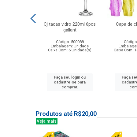
o raso 25,5cm
Cj tacas vidro 220ml 6pcs
Capa de c
e petala
gallant
: 503787
Código: 500088
Código
m: Unidade
Embalagem: Unidade
Embalage
24 Unidade(s)
Caixa Com: 6 Unidade(s)
Caixa Com: 1
u login ou
Faça seu login ou
Faça seu
e-se para
cadastre-se para
cadastr
prar.
comprar.
com
Produtos até R$20,00
Veja mais