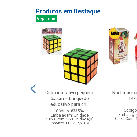
Produtos em Destaque
Veja mais
goes e animais
Cubo interativo pequeno
Noel musica
pecas
5x5cm – brinquedo
14x
educativo para cri...
: 842319
Código
Código: 833584
m: Unidade
Embalage
Embalagem: Unidade
36 Unidade(s)
Caixa Com: 
Caixa Com: 360 Unidade(s)
008777/2019
Inmetro: 006737/2019