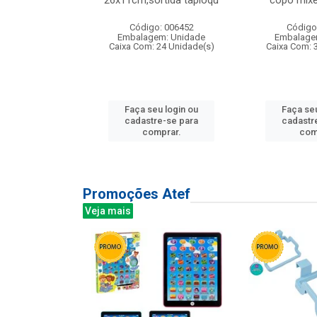
irios
26x11cm,sortida tapioqu
copo mixe
: 135177
Código: 006452
Código
m: Unidade
Embalagem: Unidade
Embalage
12 Unidade(s)
Caixa Com: 24 Unidade(s)
Caixa Com: 
u login ou
Faça seu login ou
Faça seu
e-se para
cadastre-se para
cadastr
prar.
comprar.
com
Promoções Atef
Veja mais