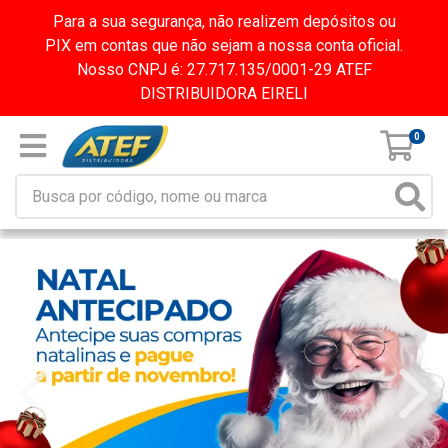
Para a sua segurança, não realizem depósitos ou
PIX em contas que não sejam a nossa conta oficial.
Nosso CNPJ é: 27.717.135/0001-29 ATEF
DISTRIBUIDORA EIRELI
0