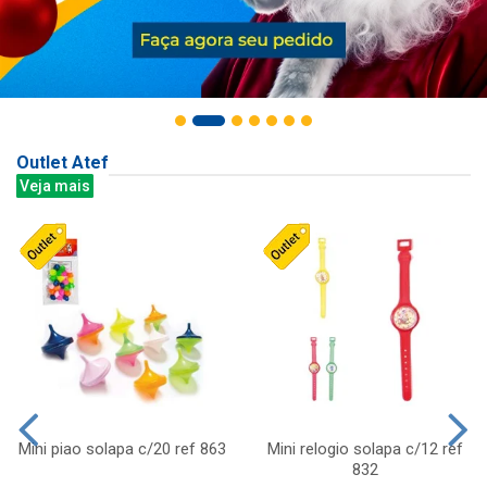
Outlet Atef
Veja mais
Mini piao solapa c/20 ref 863
Mini relogio solapa c/12 ref
832