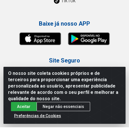
TikTok
Baixe já nosso APP
Site Seguro
O nosso site coleta cookies próprios e de
terceiros para proporcionar uma experiência
personalizada ao usuário, apresentar publicidade
relevante de acordo com o seu perfil e melhorar a
Loja / Showroom
qualidade do nosso site.
Aceitar
Negar não essenciais
Tel.: (11) 3227-0546
Av Vautier, 587/597 - Pari - São Paulo/SP
Preferências de Cookies