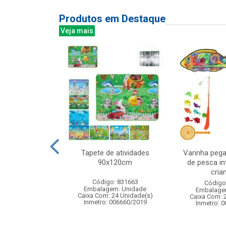
Produtos em Destaque
Veja mais
do c/2pcs 9cm
Tapete de atividades
Varinha pega
00360
90x120cm
de pesca in
crian
: 833299
Código: 831663
Código
m: Unidade
Embalagem: Unidade
Embalage
360 Unidade(s)
Caixa Com: 24 Unidade(s)
Caixa Com: 
006743/2019
Inmetro: 006660/2019
Inmetro: 