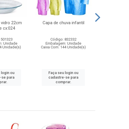
 vidro 22cm
Capa de chuva infantil
Jg prato fun
e cx:024
diam
 501323
Código: 832332
Código:
: Unidade
Embalagem: Unidade
Embalagem
4 Unidade(s)
Caixa Com: 144 Unidade(s)
Caixa Com: 6
 login ou
Faça seu login ou
Faça seu 
-se para
cadastre-se para
cadastre
rar.
comprar.
comp