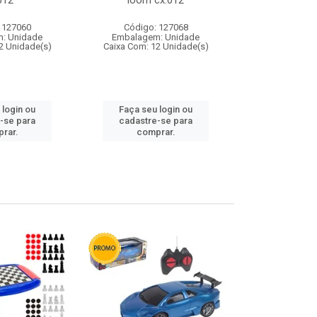
012
loom cx:012
cx:
 127060
Código: 127068
Código:
: Unidade
Embalagem: Unidade
Embalagem
2 Unidade(s)
Caixa Com: 12 Unidade(s)
Caixa Com: 1
 login ou
Faça seu login ou
Faça seu 
-se para
cadastre-se para
cadastre
rar.
comprar.
comp