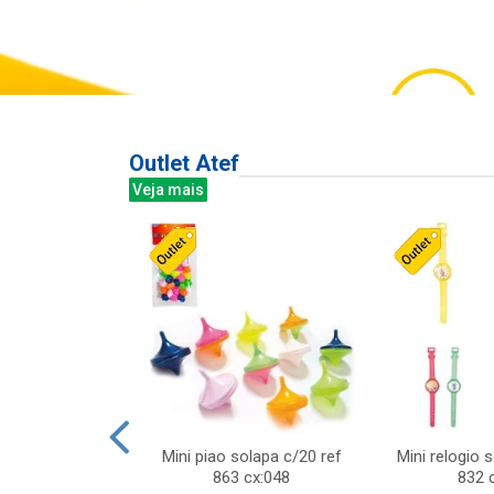
Outlet Atef
Veja mais
last c/div
Mini piao solapa c/20 ref
Mini relogio 
m ursinhos sor
863 cx:048
832 