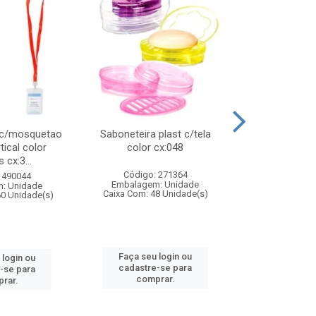
 c/mosquetao
Saboneteira plast c/tela
Prato plas
tical color
color cx:048
colorido
 cx:3...
Código: 271364
Código:
 490044
Embalagem: Unidade
Embalagem
: Unidade
Caixa Com: 48 Unidade(s)
Caixa Com: 4
60 Unidade(s)
Faça seu login ou
Faça seu 
 login ou
cadastre-se para
cadastre
-se para
comprar.
comp
rar.