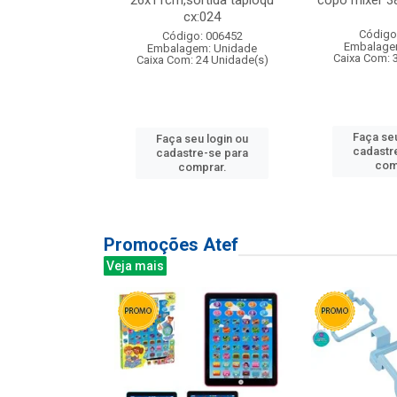
s cx:012
26x11cm,sortida tapioqu
copo mixer 3
cx:024
: 135177
Código
Código: 006452
m: Unidade
Embalage
Embalagem: Unidade
12 Unidade(s)
Caixa Com: 
Caixa Com: 24 Unidade(s)
u login ou
Faça seu
Faça seu login ou
e-se para
cadastr
cadastre-se para
prar.
com
comprar.
Promoções Atef
Veja mais