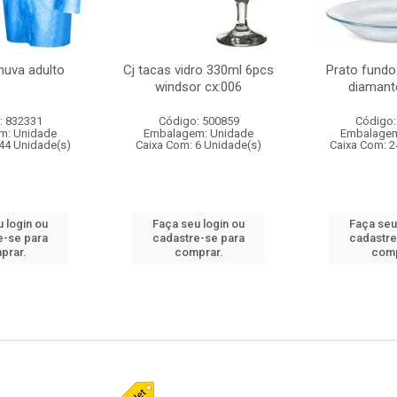
huva adulto
Cj tacas vidro 330ml 6pcs
Prato fundo
windsor cx:006
diamant
: 832331
Código: 500859
Código:
m: Unidade
Embalagem: Unidade
Embalagem
44 Unidade(s)
Caixa Com: 6 Unidade(s)
Caixa Com: 2
 login ou
Faça seu login ou
Faça seu
e-se para
cadastre-se para
cadastre
prar.
comprar.
comp