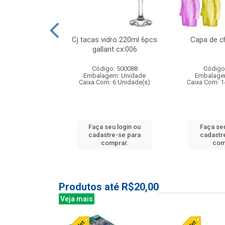
 vidro 23,5cm
Cj tacas vidro 220ml 6pcs
Capa de c
etala cx:024
gallant cx:006
: 503788
Código: 500088
Código
m: Unidade
Embalagem: Unidade
Embalage
24 Unidade(s)
Caixa Com: 6 Unidade(s)
Caixa Com: 1
u login ou
Faça seu login ou
Faça seu
e-se para
cadastre-se para
cadastr
prar.
comprar.
com
Produtos até R$20,00
Veja mais