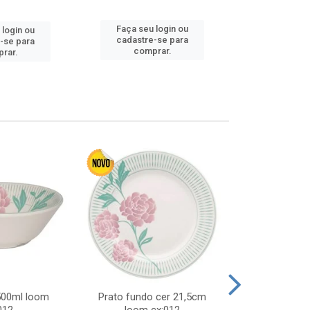
Faça seu 
Faça seu login ou
 login ou
cadastre
cadastre-se para
-se para
comp
comprar.
rar.
 500ml loom
Prato fundo cer 21,5cm
Prato raso c