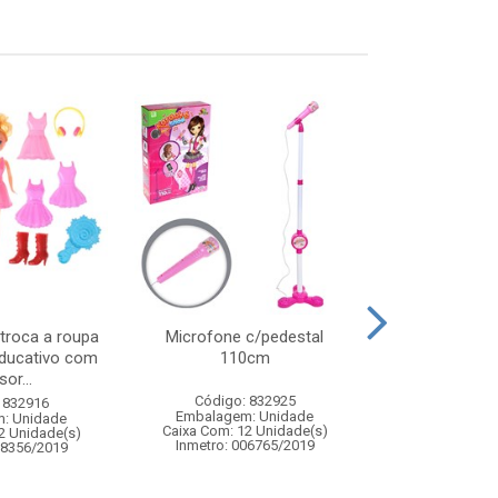
troca a roupa
Microfone c/pedestal
Apito meta
educativo com
110cm
or...
Código: 832925
Código:
 832916
Embalagem: Unidade
Embalagem
: Unidade
Caixa Com: 12 Unidade(s)
Caixa Com: 24
2 Unidade(s)
Inmetro: 006765/2019
08356/2019