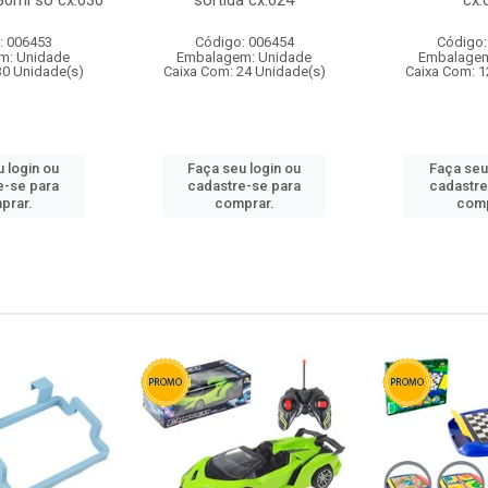
80ml so cx:030
sortida cx:024
cx:
: 006453
Código: 006454
Código:
m: Unidade
Embalagem: Unidade
Embalagem
30 Unidade(s)
Caixa Com: 24 Unidade(s)
Caixa Com: 1
 login ou
Faça seu login ou
Faça seu
e-se para
cadastre-se para
cadastre
prar.
comprar.
comp