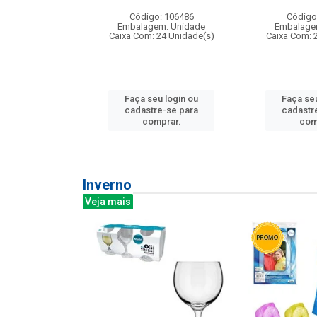
:240
Código: 106486
Código
: 275814
Embalagem: Unidade
Embalage
m: Unidade
Caixa Com: 24 Unidade(s)
Caixa Com: 
240 Unidade(s)
Faça seu login ou
Faça seu
u login ou
cadastre-se para
cadastr
e-se para
comprar.
com
prar.
Inverno
Veja mais