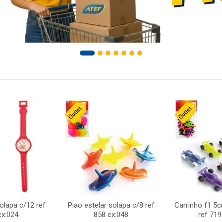
solapa c/12 ref
Piao estelar solapa c/8 ref
Carrinho f1 5
cx:024
858 cx:048
ref 719