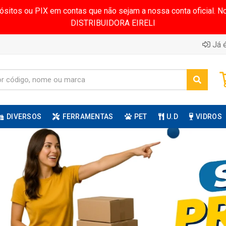
pósitos ou PIX em contas que não sejam a nossa conta oficial.
DISTRIBUIDORA EIRELI
Já é
DIVERSOS
FERRAMENTAS
PET
U.D
VIDROS