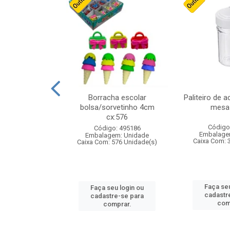
stico n.4 12cm
Borracha escolar
Paliteiro de a
bolsa/sorvetinho 4cm
mesa 
cx:576
: 940550
Código
Código: 495186
m: Unidade
Embalage
Embalagem: Unidade
24 Unidade(s)
Caixa Com: 
Caixa Com: 576 Unidade(s)
u login ou
Faça seu
Faça seu login ou
e-se para
cadastr
cadastre-se para
prar.
com
comprar.