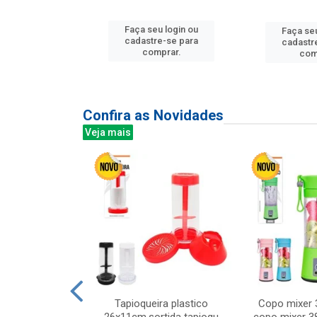
u login ou
Faça seu login ou
Faça seu
e-se para
cadastre-se para
cadastr
prar.
comprar.
com
Confira as Novidades
Veja mais
mesa cer 18cm
Tapioqueira plastico
Copo mixer 