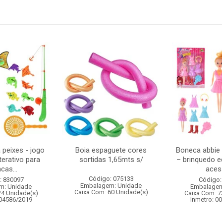
 peixes - jogo
Boia espaguete cores
Boneca abbie 
terativo para
sortidas 1,65mts s/
– brinquedo 
cas...
acess
Código: 075133
: 830097
Código:
Embalagem: Unidade
m: Unidade
Embalagem
Caixa Com: 60 Unidade(s)
24 Unidade(s)
Caixa Com: 7
004586/2019
Inmetro: 0