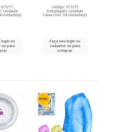
 571271
Código: 571272
Código:
: Unidade
Embalagem: Unidade
Embalagem
4 Unidade(s)
Caixa Com: 24 Unidade(s)
Caixa Com: 4
 login ou
Faça seu login ou
Faça seu 
-se para
cadastre-se para
cadastre
rar.
comprar.
comp