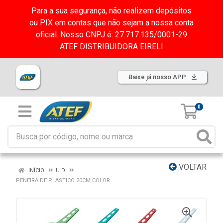
Para a sua segurança, não realizem depósitos
ou PIX em contas que não sejam a nossa conta
oficial. Nosso CNPJ é: 27.717.135/0001-29
ATEF DISTRIBUIDORA EIRELI
Baixe já nosso APP
0
VOLTAR
INÍCIO
U.D
PENEIRA DE PLASTICO 20CM COLOR