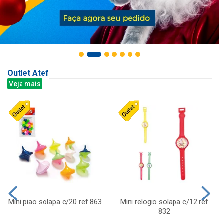
Outlet Atef
Veja mais
Mini piao solapa c/20 ref 863
Mini relogio solapa c/12 ref
832