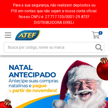
Para a sua segurança, não realizem depósitos ou
PIX em contas que não sejam a nossa conta oficial.
Nosso CNPJ é: 27.717.135/0001-29 ATEF
DISTRIBUIDORA EIRELI
0