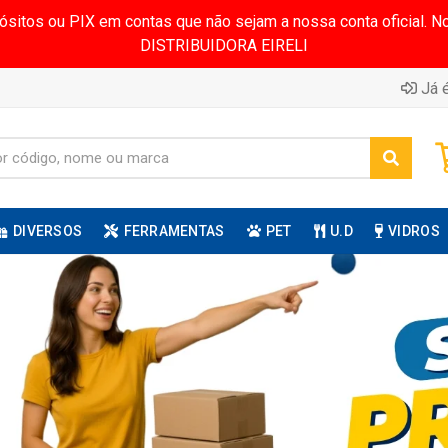
pósitos ou PIX em contas que não sejam a nossa conta oficial.
DISTRIBUIDORA EIRELI
Já é
DIVERSOS
FERRAMENTAS
PET
U.D
VIDROS