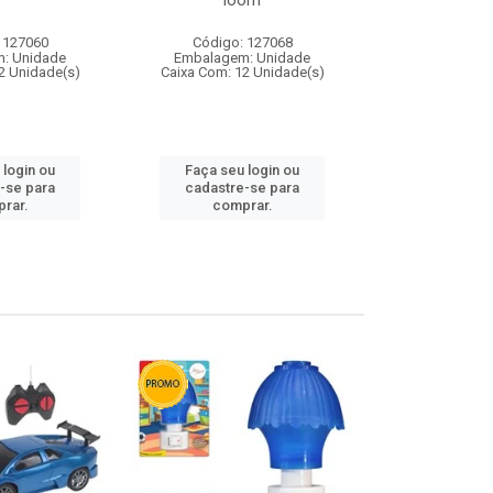
loom
 127060
Código: 127068
Código:
: Unidade
Embalagem: Unidade
Embalagem
2 Unidade(s)
Caixa Com: 12 Unidade(s)
Caixa Com: 1
 login ou
Faça seu login ou
Faça seu 
-se para
cadastre-se para
cadastre
rar.
comprar.
comp