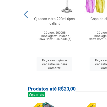
o raso 25,5cm
Cj tacas vidro 220ml 6pcs
Capa de c
e petala
gallant
: 503787
Código: 500088
Código
m: Unidade
Embalagem: Unidade
Embalage
24 Unidade(s)
Caixa Com: 6 Unidade(s)
Caixa Com: 1
u login ou
Faça seu login ou
Faça seu
e-se para
cadastre-se para
cadastr
prar.
comprar.
com
Produtos até R$20,00
Veja mais