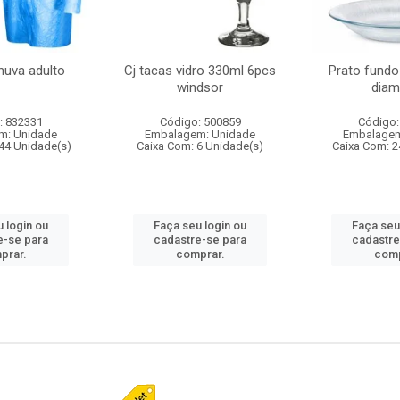
huva adulto
Cj tacas vidro 330ml 6pcs
Prato fundo
windsor
diam
: 832331
Código: 500859
Código:
m: Unidade
Embalagem: Unidade
Embalagem
44 Unidade(s)
Caixa Com: 6 Unidade(s)
Caixa Com: 2
 login ou
Faça seu login ou
Faça seu
e-se para
cadastre-se para
cadastre
prar.
comprar.
comp