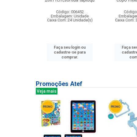
irios
26x11cm,sortida tapioqu
copo mixe
: 135177
Código: 006452
Código
m: Unidade
Embalagem: Unidade
Embalage
12 Unidade(s)
Caixa Com: 24 Unidade(s)
Caixa Com: 
u login ou
Faça seu login ou
Faça seu
e-se para
cadastre-se para
cadastr
prar.
comprar.
com
Promoções Atef
Veja mais