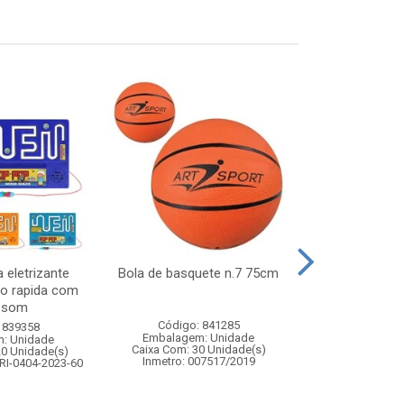
 eletrizante
Bola de basquete n.7 75cm
Geleca 
ao rapida com
e som
Código: 841285
Código:
 839358
Embalagem: Unidade
Embalagem
: Unidade
Caixa Com: 30 Unidade(s)
Caixa Com: 14
20 Unidade(s)
Inmetro: 007517/2019
Inmetro: 0
RI-0404-2023-60