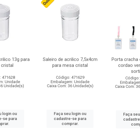
crilico 13g para
Saleiro de acrilico 7,5x4cm
Porta cracha
cristal
para mesa cristal
cordao ver
sort
: 471628
Código: 471629
Código:
m: Unidade
Embalagem: Unidade
Embalagem
36 Unidade(s)
Caixa Com: 36 Unidade(s)
Caixa Com: 3
 login ou
Faça seu login ou
Faça seu
e-se para
cadastre-se para
cadastre
prar.
comprar.
comp