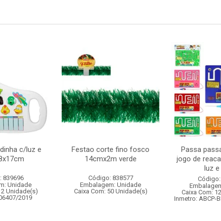
dinha c/luz e
Festao corte fino fosco
Passa passa
8x17cm
14cmx2m verde
jogo de reac
luz 
: 839696
Código: 838577
Código:
m: Unidade
Embalagem: Unidade
Embalagem
12 Unidade(s)
Caixa Com: 50 Unidade(s)
Caixa Com: 1
006407/2019
Inmetro: ABCP-B