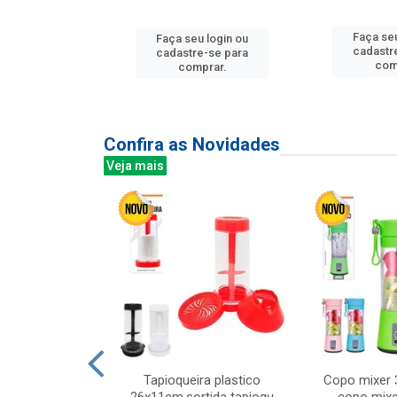
u login ou
Faça seu
Faça seu login ou
e-se para
cadastr
cadastre-se para
prar.
com
comprar.
Confira as Novidades
Veja mais
mesa cer 18cm
Tapioqueira plastico
Copo mixer 