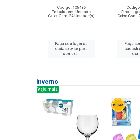
: 275814
Código: 106486
Código
m: Unidade
Embalagem: Unidade
Embalage
240 Unidade(s)
Caixa Com: 24 Unidade(s)
Caixa Com: 
u login ou
Faça seu login ou
Faça seu
e-se para
cadastre-se para
cadastr
prar.
comprar.
com
Inverno
Veja mais