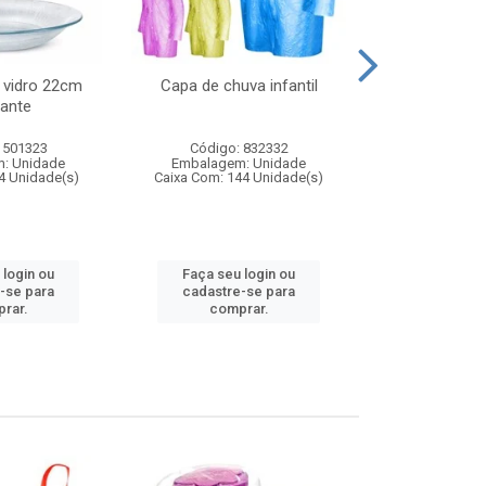
 vidro 22cm
Capa de chuva infantil
Jg prato fun
ante
diam
 501323
Código: 832332
Código:
: Unidade
Embalagem: Unidade
Embalagem
4 Unidade(s)
Caixa Com: 144 Unidade(s)
Caixa Com: 6
 login ou
Faça seu login ou
Faça seu 
-se para
cadastre-se para
cadastre
rar.
comprar.
comp