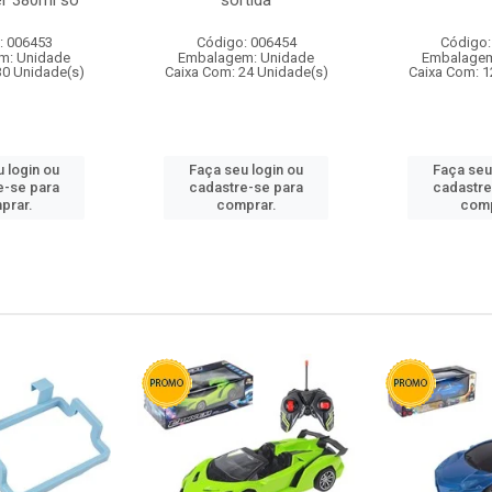
r 380ml so
sortida
: 006453
Código: 006454
Código:
m: Unidade
Embalagem: Unidade
Embalagem
30 Unidade(s)
Caixa Com: 24 Unidade(s)
Caixa Com: 1
 login ou
Faça seu login ou
Faça seu
e-se para
cadastre-se para
cadastre
prar.
comprar.
comp