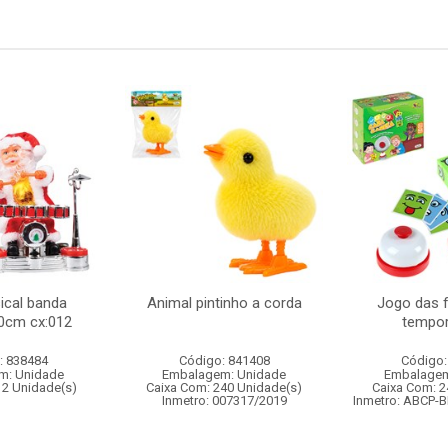
ical banda
Animal pintinho a corda
Jogo das 
0cm cx:012
tempor
: 838484
Código: 841408
Código:
m: Unidade
Embalagem: Unidade
Embalagem
12 Unidade(s)
Caixa Com: 240 Unidade(s)
Caixa Com: 2
Inmetro: 007317/2019
Inmetro: ABCP-B