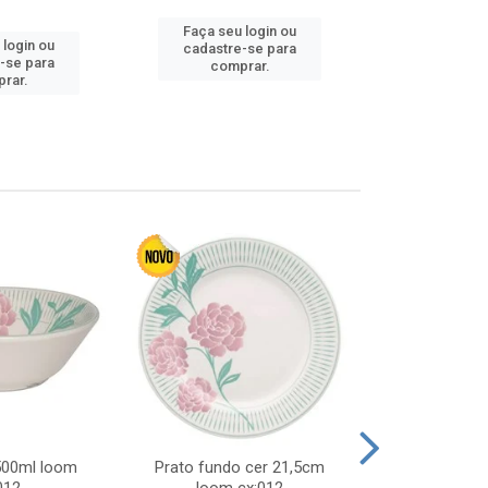
Faça seu login ou
Faça seu 
 login ou
cadastre-se para
cadastre
-se para
comprar.
comp
rar.
 500ml loom
Prato fundo cer 21,5cm
Prato raso c