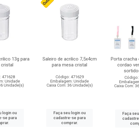
crilico 13g para
Saleiro de acrilico 7,5x4cm
Porta cracha
cristal
para mesa cristal
cordao ver
sortidos
: 471628
Código: 471629
Código:
m: Unidade
Embalagem: Unidade
Embalagem
36 Unidade(s)
Caixa Com: 36 Unidade(s)
Caixa Com: 3
 login ou
Faça seu login ou
Faça seu
e-se para
cadastre-se para
cadastre
prar.
comprar.
comp