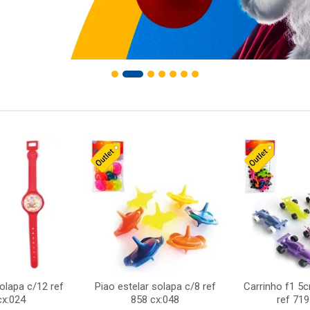
solapa c/12 ref
Piao estelar solapa c/8 ref
Carrinho f1 5
cx:024
858 cx:048
ref 719