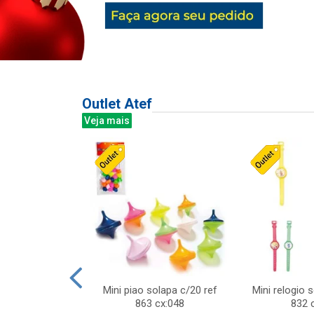
Outlet Atef
Veja mais
last c/div
Mini piao solapa c/20 ref
Mini relogio 
m ursinhos sor
863 cx:048
832 