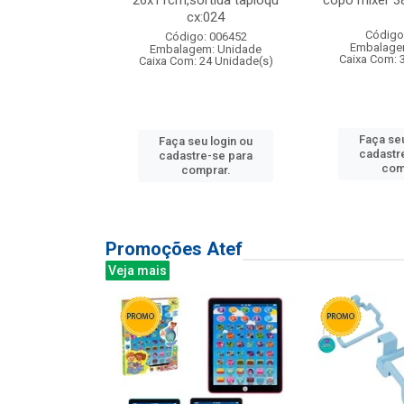
s cx:012
26x11cm,sortida tapioqu
copo mixer 3
cx:024
: 135177
Código
Código: 006452
m: Unidade
Embalage
Embalagem: Unidade
12 Unidade(s)
Caixa Com: 
Caixa Com: 24 Unidade(s)
u login ou
Faça seu
Faça seu login ou
e-se para
cadastr
cadastre-se para
prar.
com
comprar.
Promoções Atef
Veja mais