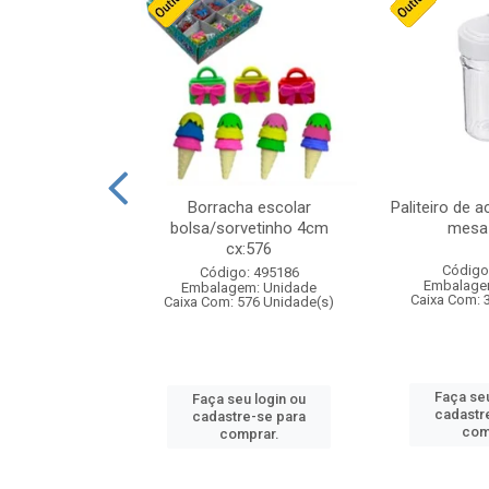
stico n.4 12cm
Borracha escolar
Paliteiro de a
bolsa/sorvetinho 4cm
mesa 
cx:576
: 940550
Código
Código: 495186
m: Unidade
Embalage
Embalagem: Unidade
24 Unidade(s)
Caixa Com: 
Caixa Com: 576 Unidade(s)
u login ou
Faça seu
Faça seu login ou
e-se para
cadastr
cadastre-se para
prar.
com
comprar.