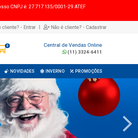
 Nosso CNPJ é: 27.717.135/0001-29 ATEF
|
 cliente? - Entrar
Não é cliente? - Cadastrar
Central de Vendas Online
0
(11) 3324-6411
NOVIDADES
INVERNO
PROMOÇÕES