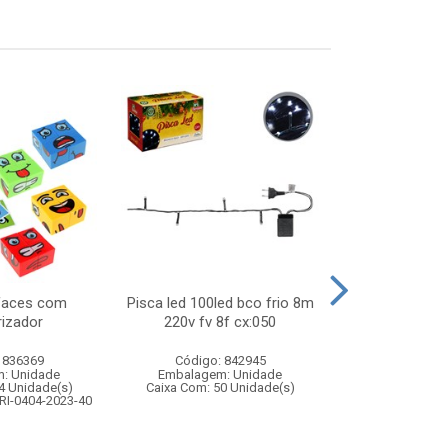
faces com
Pisca led 100led bco frio 8m
Pisca led 100
izador
220v fv 8f cx:050
127v 
 836369
Código: 842945
Código:
: Unidade
Embalagem: Unidade
Embalagem
4 Unidade(s)
Caixa Com: 50 Unidade(s)
Caixa Com: 5
RI-0404-2023-40