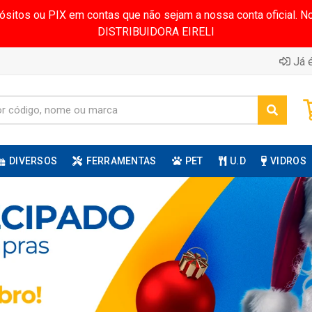
pósitos ou PIX em contas que não sejam a nossa conta oficial.
DISTRIBUIDORA EIRELI
Já é
DIVERSOS
FERRAMENTAS
PET
U.D
VIDROS