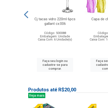
 vidro 23,5cm
Cj tacas vidro 220ml 6pcs
Capa de c
etala cx:024
gallant cx:006
: 503788
Código: 500088
Código
m: Unidade
Embalagem: Unidade
Embalage
24 Unidade(s)
Caixa Com: 6 Unidade(s)
Caixa Com: 1
u login ou
Faça seu login ou
Faça seu
e-se para
cadastre-se para
cadastr
prar.
comprar.
com
Produtos até R$20,00
Veja mais