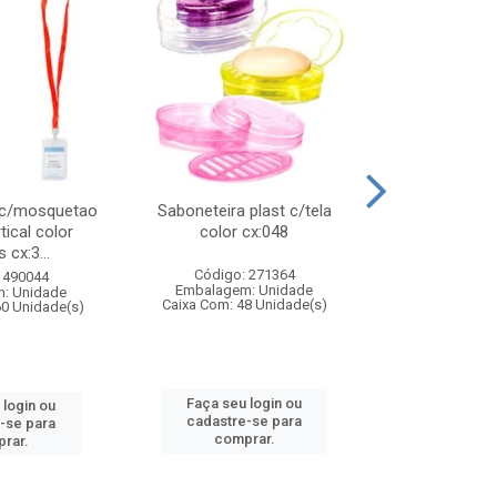
 c/mosquetao
Saboneteira plast c/tela
Prato plas
tical color
color cx:048
colorido
 cx:3...
Código: 271364
Código:
 490044
Embalagem: Unidade
Embalagem
: Unidade
Caixa Com: 48 Unidade(s)
Caixa Com: 4
60 Unidade(s)
Faça seu login ou
Faça seu 
 login ou
cadastre-se para
cadastre
-se para
comprar.
comp
rar.