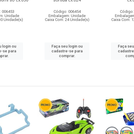
80ml so cx:030
sortida cx:024
cx:
: 006453
Código: 006454
Código:
m: Unidade
Embalagem: Unidade
Embalagem
30 Unidade(s)
Caixa Com: 24 Unidade(s)
Caixa Com: 1
 login ou
Faça seu login ou
Faça seu
e-se para
cadastre-se para
cadastre
prar.
comprar.
comp