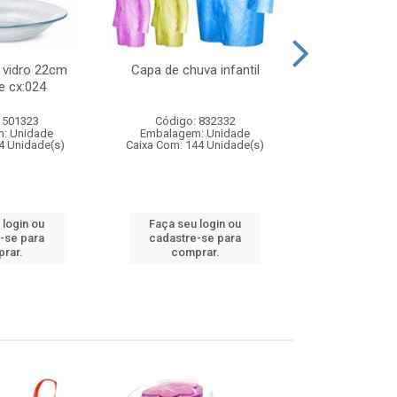
 vidro 22cm
Capa de chuva infantil
Jg prato fun
e cx:024
diam
 501323
Código: 832332
Código:
: Unidade
Embalagem: Unidade
Embalagem
4 Unidade(s)
Caixa Com: 144 Unidade(s)
Caixa Com: 6
 login ou
Faça seu login ou
Faça seu 
-se para
cadastre-se para
cadastre
rar.
comprar.
comp