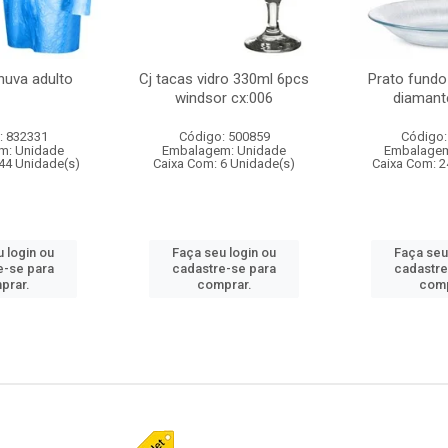
huva adulto
Cj tacas vidro 330ml 6pcs
Prato fundo
windsor cx:006
diamant
: 832331
Código: 500859
Código:
m: Unidade
Embalagem: Unidade
Embalagem
44 Unidade(s)
Caixa Com: 6 Unidade(s)
Caixa Com: 2
 login ou
Faça seu login ou
Faça seu
e-se para
cadastre-se para
cadastre
prar.
comprar.
comp