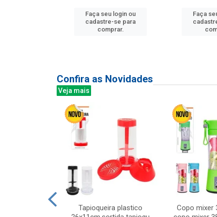
u login ou
Faça seu login ou
Faça seu
e-se para
cadastre-se para
cadastr
prar.
comprar.
com
Confira as Novidades
Veja mais
mesa cer 18cm
Tapioqueira plastico
Copo mixer 