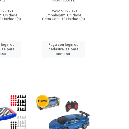
012
loom cx:012
cx:
 127060
Código: 127068
Código:
: Unidade
Embalagem: Unidade
Embalagem
2 Unidade(s)
Caixa Com: 12 Unidade(s)
Caixa Com: 1
 login ou
Faça seu login ou
Faça seu 
-se para
cadastre-se para
cadastre
rar.
comprar.
comp