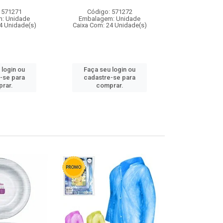
 571271
Código: 571272
Código:
: Unidade
Embalagem: Unidade
Embalagem
4 Unidade(s)
Caixa Com: 24 Unidade(s)
Caixa Com: 4
 login ou
Faça seu login ou
Faça seu 
-se para
cadastre-se para
cadastre
rar.
comprar.
comp