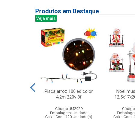
Produtos em Destaque
Veja mais
 450ml ref:833
Pisca arroz 100led color
Noel mus
4,2m 220v 8f
12,5x17x2
: 402829
Código: 842929
Código
m: Unidade
Embalagem: Unidade
Embalage
24 Unidade(s)
Caixa Com: 120 Unidade(s)
Caixa Com: 