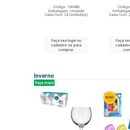
:240
Código: 106486
Código
: 275814
Embalagem: Unidade
Embalage
m: Unidade
Caixa Com: 24 Unidade(s)
Caixa Com: 
240 Unidade(s)
Faça seu login ou
Faça seu
u login ou
cadastre-se para
cadastr
e-se para
comprar.
com
prar.
Inverno
Veja mais