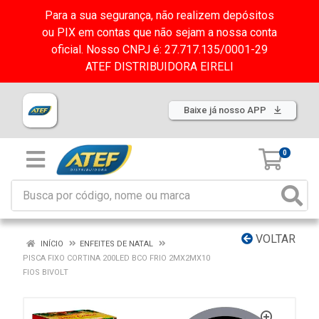
Para a sua segurança, não realizem depósitos
ou PIX em contas que não sejam a nossa conta
oficial. Nosso CNPJ é: 27.717.135/0001-29
ATEF DISTRIBUIDORA EIRELI
Baixe já nosso APP
0
VOLTAR
INÍCIO
ENFEITES DE NATAL
PISCA FIXO CORTINA 200LED BCO FRIO 2MX2MX10
FIOS BIVOLT