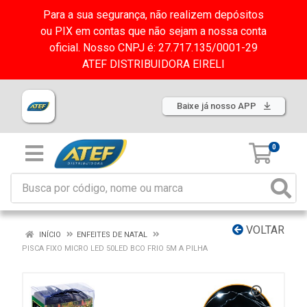
Para a sua segurança, não realizem depósitos
ou PIX em contas que não sejam a nossa conta
oficial. Nosso CNPJ é: 27.717.135/0001-29
ATEF DISTRIBUIDORA EIRELI
Baixe já nosso APP
0
VOLTAR
INÍCIO
ENFEITES DE NATAL
PISCA FIXO MICRO LED 50LED BCO FRIO 5M A PILHA