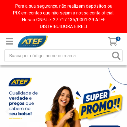
Para a sua segurança, não realizem depósitos ou
PIX em contas que não sejam a nossa conta oficial.
Nosso CNPJ é: 27.717.135/0001-29 ATEF
DISTRIBUIDORA EIRELI
0