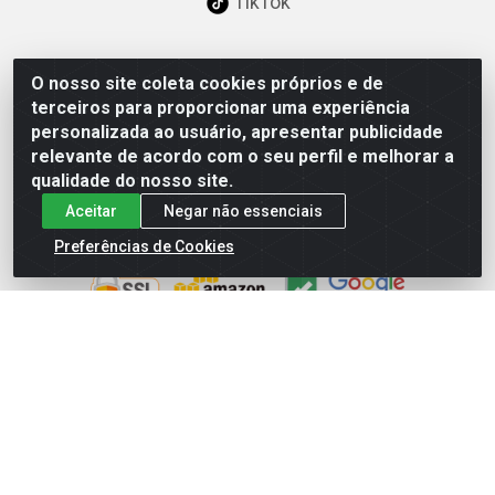
TikTok
O nosso site coleta cookies próprios e de
Baixe já nosso APP
terceiros para proporcionar uma experiência
personalizada ao usuário, apresentar publicidade
relevante de acordo com o seu perfil e melhorar a
qualidade do nosso site.
Aceitar
Negar não essenciais
Site Seguro
Preferências de Cookies
Loja / Showroom
Tel.: (11) 3227-0546
Av Vautier, 587/597 - Pari - São Paulo/SP