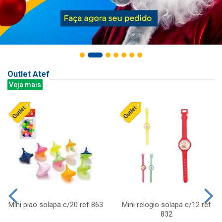
Outlet Atef
Veja mais
Mini piao solapa c/20 ref 863
Mini relogio solapa c/12 ref
832