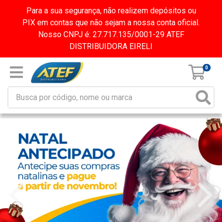
Para a sua segurança, não realizem depósitos ou
PIX em contas que não sejam a nossa conta oficial.
Nosso CNPJ é: 27.717.135/0001-29 ATEF
DISTRIBUIDORA EIRELI
0