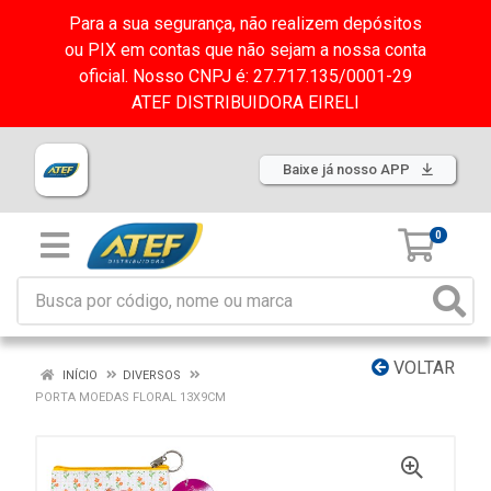
Para a sua segurança, não realizem depósitos
ou PIX em contas que não sejam a nossa conta
oficial. Nosso CNPJ é: 27.717.135/0001-29
ATEF DISTRIBUIDORA EIRELI
Baixe já nosso APP
0
VOLTAR
INÍCIO
DIVERSOS
PORTA MOEDAS FLORAL 13X9CM