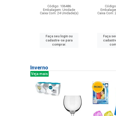
: 275814
Código: 106486
Código
m: Unidade
Embalagem: Unidade
Embalage
240 Unidade(s)
Caixa Com: 24 Unidade(s)
Caixa Com: 
u login ou
Faça seu login ou
Faça seu
e-se para
cadastre-se para
cadastr
prar.
comprar.
com
Inverno
Veja mais