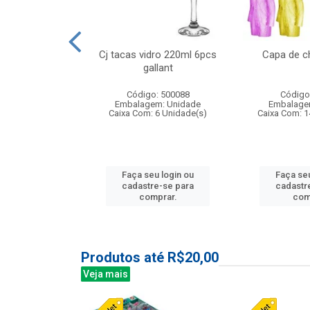
o raso 25,5cm
Cj tacas vidro 220ml 6pcs
Capa de c
e petala
gallant
: 503787
Código: 500088
Código
m: Unidade
Embalagem: Unidade
Embalage
24 Unidade(s)
Caixa Com: 6 Unidade(s)
Caixa Com: 1
u login ou
Faça seu login ou
Faça seu
e-se para
cadastre-se para
cadastr
prar.
comprar.
com
Produtos até R$20,00
Veja mais