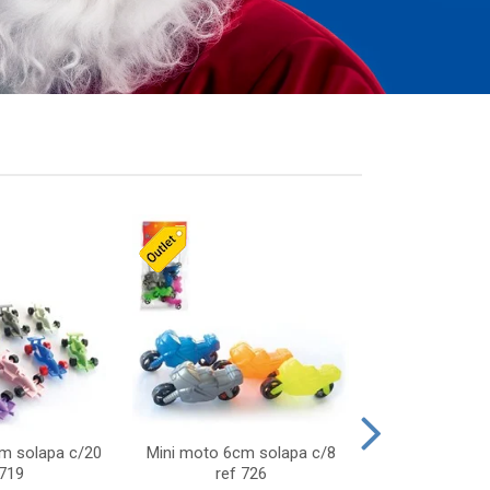
cm solapa c/20
Mini moto 6cm solapa c/8
Giro helice so
 719
ref 726
75