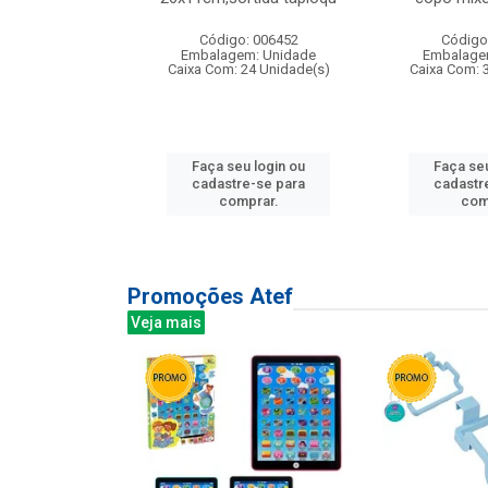
: 135177
Código: 006452
Código
m: Unidade
Embalagem: Unidade
Embalage
12 Unidade(s)
Caixa Com: 24 Unidade(s)
Caixa Com: 
u login ou
Faça seu login ou
Faça seu
e-se para
cadastre-se para
cadastr
prar.
comprar.
com
Promoções Atef
Veja mais