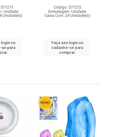
 571271
Código: 571272
Código:
: Unidade
Embalagem: Unidade
Embalagem
4 Unidade(s)
Caixa Com: 24 Unidade(s)
Caixa Com: 4
 login ou
Faça seu login ou
Faça seu 
-se para
cadastre-se para
cadastre
rar.
comprar.
comp