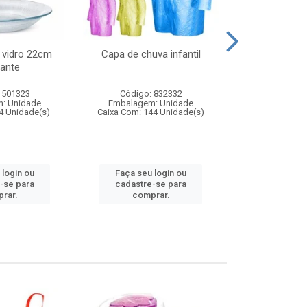
 vidro 22cm
Capa de chuva infantil
Jg prato fun
ante
diam
 501323
Código: 832332
Código:
: Unidade
Embalagem: Unidade
Embalagem
4 Unidade(s)
Caixa Com: 144 Unidade(s)
Caixa Com: 6
 login ou
Faça seu login ou
Faça seu 
-se para
cadastre-se para
cadastre
rar.
comprar.
comp