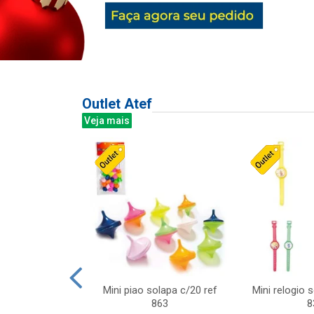
Outlet Atef
Veja mais
last c/div
Mini piao solapa c/20 ref
Mini relogio 
m ursinhos sor
863
8