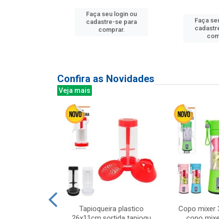
u login ou
Faça seu login ou
Faça seu
e-se para
cadastre-se para
cadastr
prar.
comprar.
com
Confira as Novidades
Veja mais
mesa cer 18cm
Tapioqueira plastico
Copo mixer 
irios
26x11cm,sortida tapioqu
copo mixe