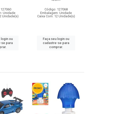
 127060
Código: 127068
Código:
: Unidade
Embalagem: Unidade
Embalagem
2 Unidade(s)
Caixa Com: 12 Unidade(s)
Caixa Com: 1
 login ou
Faça seu login ou
Faça seu 
-se para
cadastre-se para
cadastre
rar.
comprar.
comp