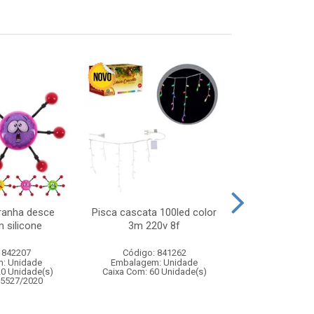
ranha desce
Pisca cascata 100led color
Pisca cortina 1
 silicone
3m 220v 8f
4,5mx40cm
 842207
Código: 841262
Código:
: Unidade
Embalagem: Unidade
Embalagem
20 Unidade(s)
Caixa Com: 60 Unidade(s)
Caixa Com: 6
05527/2020