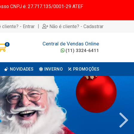
 Nosso CNPJ é: 27.717.135/0001-29 ATEF
|
 cliente? - Entrar
Não é cliente? - Cadastrar
Central de Vendas Online
0
(11) 3324-6411
NOVIDADES
INVERNO
PROMOÇÕES