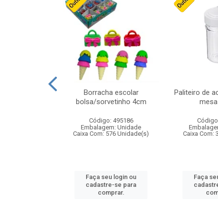
stico n.4 12cm
Borracha escolar
Paliteiro de a
bolsa/sorvetinho 4cm
mesa 
: 940550
Código: 495186
Código
m: Unidade
Embalagem: Unidade
Embalage
24 Unidade(s)
Caixa Com: 576 Unidade(s)
Caixa Com: 
u login ou
Faça seu login ou
Faça seu
e-se para
cadastre-se para
cadastr
prar.
comprar.
com