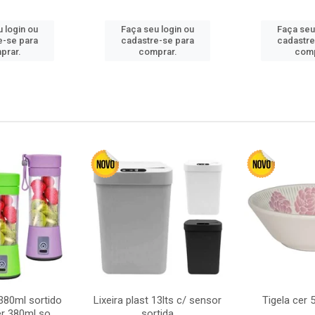
 login ou
Faça seu login ou
Faça seu
e-se para
cadastre-se para
cadastre
prar.
comprar.
comp
380ml sortido
Lixeira plast 13lts c/ sensor
Tigela cer
r 380ml so
sortida