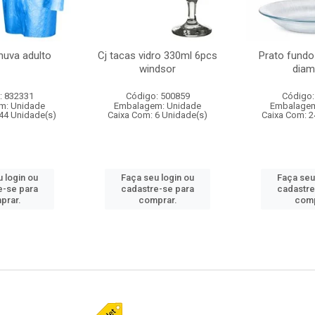
huva adulto
Cj tacas vidro 330ml 6pcs
Prato fundo
windsor
diam
: 832331
Código: 500859
Código:
m: Unidade
Embalagem: Unidade
Embalagem
44 Unidade(s)
Caixa Com: 6 Unidade(s)
Caixa Com: 2
 login ou
Faça seu login ou
Faça seu
e-se para
cadastre-se para
cadastre
prar.
comprar.
comp