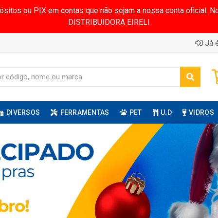
pósitos ou PIX em contas que não sejam a nossa conta oficial.
DISTRIBUIDORA EIRELI
Já é
DIVERSOS
FERRAMENTAS
PET
U.D
VIDROS