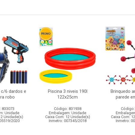
 c/6 dardos e
Piscina 3 niveis 190l
Brinquedo a
ra robo
122x25cm
parede em
: 833073
Código: 831938
Código:
m: Unidade
Embalagem: Unidade
Embalagem
12 Unidade(s)
Caixa Com: 12 Unidade(s)
Caixa Com: 1
005519/2020
Inmetro: 007345/2018
Inmetro: 0