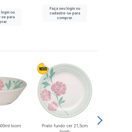
Faça seu login ou
Faça seu 
 login ou
cadastre-se para
cadastre
-se para
comprar.
comp
rar.
 500ml loom
Prato fundo cer 21,5cm
Prato raso c
loom