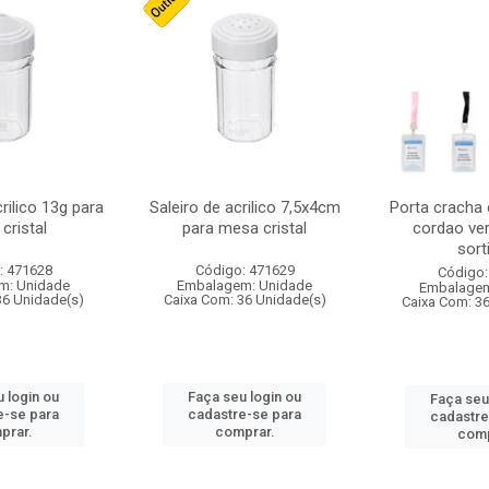
crilico 13g para
Saleiro de acrilico 7,5x4cm
Porta cracha
cristal
para mesa cristal
cordao ver
sort
: 471628
Código: 471629
Código:
m: Unidade
Embalagem: Unidade
Embalagem
36 Unidade(s)
Caixa Com: 36 Unidade(s)
Caixa Com: 3
 login ou
Faça seu login ou
Faça seu
e-se para
cadastre-se para
cadastre
prar.
comprar.
comp