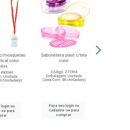
 c/mosquetao
Saboneteira plast c/tela
Prato plas
tical color
color
colo
idos
Código: 271364
Código:
 490044
Embalagem: Unidade
Embalagem
: Unidade
Caixa Com: 48 Unidade(s)
Caixa Com: 4
60 Unidade(s)
Faça seu login ou
Faça seu 
 login ou
cadastre-se para
cadastre
-se para
comprar.
comp
rar.