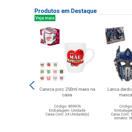
Produtos em Destaque
Veja mais
al com cajado
Caneca porc 250ml maes na
Lanca dardo
x33cm
caixa
masca
: 838485
Código: 859976
Código
m: Unidade
Embalagem: Unidade
Embalage
12 Unidade(s)
Caixa Com: 24 Unidade(s)
Caixa Com: 
Inmetro: 