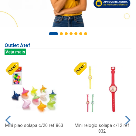
Outlet Atef
Veja mais
Mini piao solapa c/20 ref 863
Mini relogio solapa c/12 ref
832