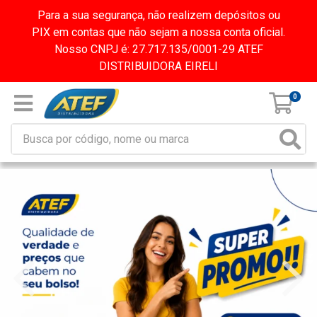
Para a sua segurança, não realizem depósitos ou
PIX em contas que não sejam a nossa conta oficial.
Nosso CNPJ é: 27.717.135/0001-29 ATEF
DISTRIBUIDORA EIRELI
0